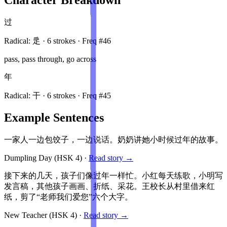
过
Radical:
辵
·
6
stroke
s
· Freq #
46
pass, pass through, go across
年
Radical:
干
·
6
stroke
s
· Freq #
45
Example Sentences
一家人一边包饺子，一边说话。奶奶讲她小时候过年的故事。
Dumpling Day
(HSK
4
)
·
Read story →
接下来的几天，孩子们像过年一样忙。小红每天练歌，小明写
发言稿，其他孩子画画、折纸、采花。王校长从村里借来红
纸，剪了“老师我们爱您”六个大字。
New Teacher
(HSK
4
)
·
Read story →