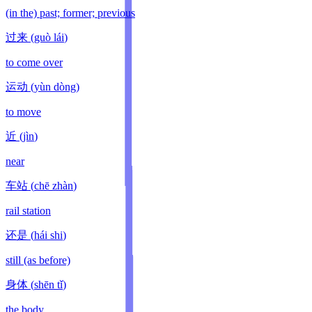
(in the) past; former; previous
过来
(
guò lái
)
to come over
运动
(
yùn dòng
)
to move
近
(
jìn
)
near
车站
(
chē zhàn
)
rail station
还是
(
hái shi
)
still (as before)
身体
(
shēn tǐ
)
the body