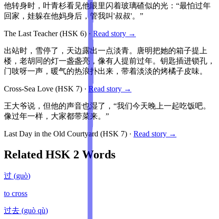
他转身时，叶青杉看见他眼里闪着玻璃碴似的光：“最怕过年
回家，娃躲在他妈身后，管我叫'叔叔'。”
The Last Teacher
(HSK
6
)
·
Read story →
出站时，雪停了，天边露出一点淡青。唐明把她的箱子提上
楼，老胡同的灯一盏盏亮，像有人提前过年。钥匙插进锁孔，
门吱呀一声，暖气的热浪扑出来，带着淡淡的烤橘子皮味。
Cross-Sea Love
(HSK
7
)
·
Read story →
王大爷说，但他的声音也湿了，“我们今天晚上一起吃饭吧。
像过年一样，大家都带菜来。”
Last Day in the Old Courtyard
(HSK
7
)
·
Read story →
Related HSK
2
Words
过
(
guò
)
to cross
过去
(
guò qù
)