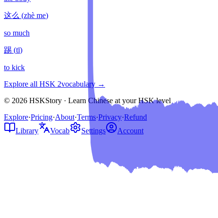
这么
(
zhè me
)
so much
踢
(
tī
)
to kick
Explore all HSK
2
vocabulary →
© 2026 HSKStory · Learn Chinese at your HSK level
Explore
·
Pricing
·
About
·
Terms
·
Privacy
·
Refund
Library
Vocab
Settings
Account