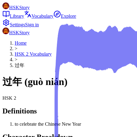
HSKStory
Library
Vocabulary
Explore
Settings
Sign in
HSKStory
Home
>
HSK
2
Vocabulary
>
过年
过年
(
guò nián
)
HSK
2
Definitions
to celebrate the Chinese New Year
Character Breakdown