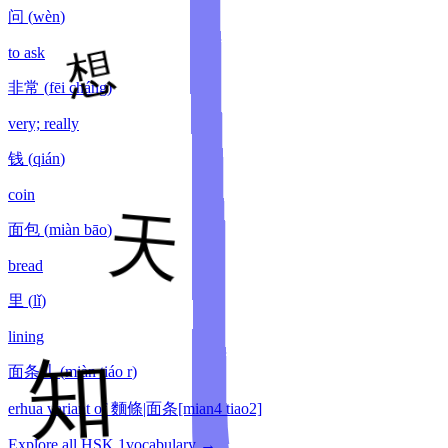
问
(
wèn
)
to ask
非常
(
fēi cháng
)
very; really
钱
(
qián
)
coin
面包
(
miàn bāo
)
bread
里
(
lǐ
)
lining
面条儿
(
miàn tiáo r
)
erhua variant of 麵條|面条[mian4 tiao2]
Explore all HSK
1
vocabulary →