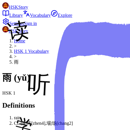
HSKStory
Library
Vocabulary
Explore
Settings
Sign in
HSKStory
Home
>
HSK
1
Vocabulary
>
雨
雨
(
yǔ
)
HSK
1
Definitions
rain
CL:陣|阵[zhen4],場|场[chang2]