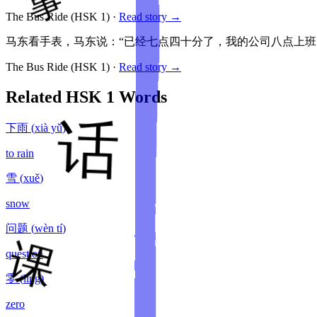
The Bus Ride
(HSK
1
)
·
Read story →
马东看手表，马东说：“已经七点四十分了，我的公司八点上班
The Bus Ride
(HSK
1
)
·
Read story →
Related HSK
1
Words
下雨
(
xià yǔ
)
to rain
雪
(
xuě
)
snow
问题
(
wèn tí
)
question
零
(
líng
)
zero