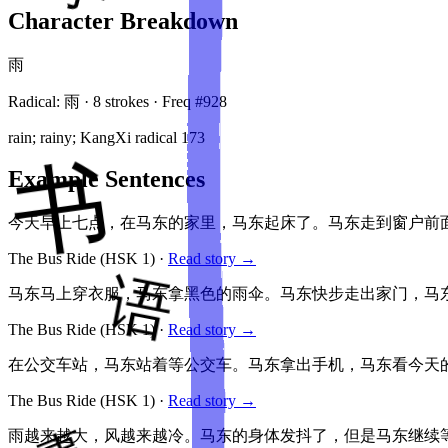
Character Breakdown
雨
Radical:
雨
·
8
stroke
s
· Freq #
928
rain; rainy; KangXi radical 173
Example Sentences
今天早上七点，在马东的家里，马东起床了。马东走到窗户前
The Bus Ride
(HSK
1
)
·
Read story →
马东马上穿衣服，马东拿黑色的雨伞。马东快步走出家门，马
The Bus Ride
(HSK
1
)
·
Read story →
在公交车站，马东站着等公交车。马东拿出手机，马东看今天的
The Bus Ride
(HSK
1
)
·
Read story →
雨越来越大，风越来越冷。马东的身体发抖了，但是马东继续