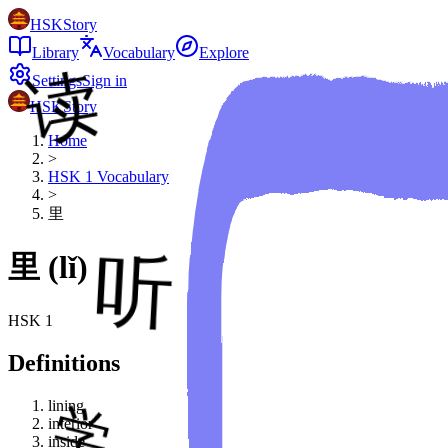
HSKStory
Library
Vocabulary
Explore
Settings
Sign in
HSKStory
Home
>
HSK
1
Vocabulary
>
里
里
(
lǐ
)
HSK
1
Definitions
lining
interior
inside