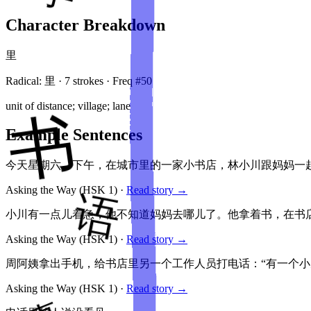
Character Breakdown
里
Radical:
里
·
7
stroke
s
· Freq #
50
unit of distance; village; lane
Example Sentences
今天星期六，下午，在城市里的一家小书店，林小川跟妈妈一
Asking the Way
(HSK
1
)
·
Read story →
小川有一点儿着急，他不知道妈妈去哪儿了。他拿着书，在书店
Asking the Way
(HSK
1
)
·
Read story →
周阿姨拿出手机，给书店里另一个工作人员打电话：“有一个小
Asking the Way
(HSK
1
)
·
Read story →