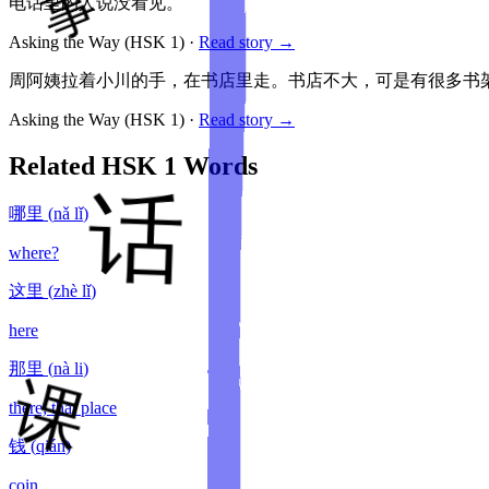
电话里的人说没看见。
Asking the Way
(HSK
1
)
·
Read story →
周阿姨拉着小川的手，在书店里走。书店不大，可是有很多书
Asking the Way
(HSK
1
)
·
Read story →
Related HSK
1
Words
哪里
(
nǎ lǐ
)
where?
这里
(
zhè lǐ
)
here
那里
(
nà li
)
there; that place
钱
(
qián
)
coin