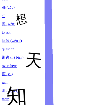
都
(
dōu
)
all
问
(
wèn
)
to ask
问题
(
wèn tí
)
question
那边
(
nà bian
)
over there
雨
(
yǔ
)
rain
那儿
(
nà r
)
there