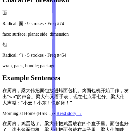
面
Radical:
面
·
9
stroke
s
· Freq #
74
face; surface; plane; side, dimension
包
Radical:
勹
·
5
stroke
s
· Freq #
454
wrap, pack, bundle; package
Example Sentences
在厨房，梁大伟把面包放进烤面包机。烤面包机开始工作，发
出“wu”的声音。梁大伟又看手表，现在七点零七分。梁大伟
大声喊：“小云！小东！快起床！”
Morning at Home
(HSK
1
)
·
Read story →
在厨房，鸡蛋熟了。梁大伟把鸡蛋放在四个盘子里。面包也好
了，跳出烤面包机。梁大伟把面包放在盘子里。梁大伟闻味