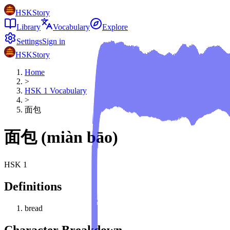
HSKStory
Library
Vocabulary
Explore
Settings
Sign in
HSKStory
Home
>
HSK
1
Vocabulary
>
面包
面包
(
miàn bāo
)
HSK
1
Definitions
bread
Character Breakdown