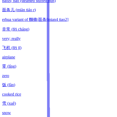
baozi; bao (steamed stuffed bun)
面条儿
(
miàn tiáo r
)
erhua variant of 麵條|面条[mian4 tiao2]
非常
(
fēi cháng
)
very; really
飞机
(
fēi jī
)
airplane
零
(
líng
)
zero
饭
(
fàn
)
cooked rice
雪
(
xuě
)
snow