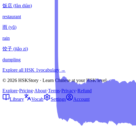
饭店
(
fàn diàn
)
restaurant
雨
(
yǔ
)
rain
饺子
(
jiǎo zi
)
dumpling
Explore all HSK
1
vocabulary →
© 2026 HSKStory · Learn Chinese at your HSK level
Explore
·
Pricing
·
About
·
Terms
·
Privacy
·
Refund
Library
Vocab
Settings
Account