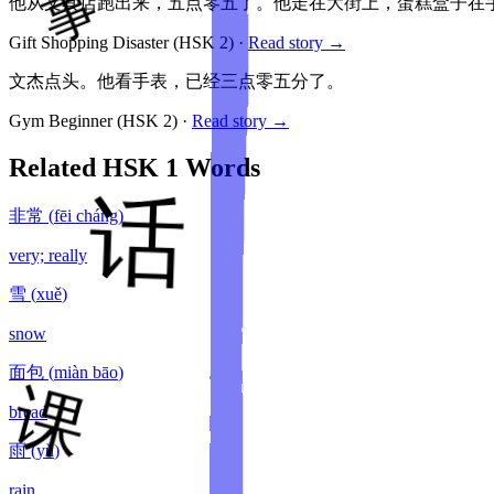
他从文具店跑出来，五点零五了。他走在大街上，蛋糕盒子在
Gift Shopping Disaster
(HSK
2
)
·
Read story →
文杰点头。他看手表，已经三点零五分了。
Gym Beginner
(HSK
2
)
·
Read story →
Related HSK
1
Words
非常
(
fēi cháng
)
very; really
雪
(
xuě
)
snow
面包
(
miàn bāo
)
bread
雨
(
yǔ
)
rain