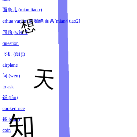
面条儿
(
miàn tiáo r
)
erhua variant of 麵條|面条[mian4 tiao2]
问题
(
wèn tí
)
question
飞机
(
fēi jī
)
airplane
问
(
wèn
)
to ask
饭
(
fàn
)
cooked rice
钱
(
qián
)
coin