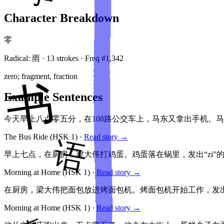
Character Breakdown
零
Radical:
雨
·
13
stroke
s
· Freq #
1,342
zero; fragment, fraction
Example Sentences
今天早上八点零五分，在108路公交车上，马东又拿出手机。
The Bus Ride
(HSK
1
)
·
Read story →
早上七点，在厨房，梁大伟打鸡蛋。鸡蛋落在锅里，发出“zi”
Morning at Home
(HSK
1
)
·
Read story →
在厨房，梁大伟把面包放进烤面包机。烤面包机开始工作，发出
Morning at Home
(HSK
1
)
·
Read story →