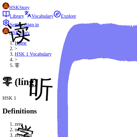
HSKStory
Library
Vocabulary
Explore
Settings
Sign in
HSKStory
Home
>
HSK
1
Vocabulary
>
零
零
(
líng
)
HSK
1
Definitions
zero
nought
zero sign