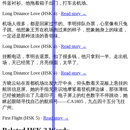
件蓝衬衫。他拖着箱子出门，打车去机场。
Long Distance Love
(HSK
4
)
·
Read story →
机场人很多，都是回家过节的。李明排队办票，心里像有只兔
子跳。他想象王芳在机场跑过来的样子，想象她身上的味道，
一定还是那种淡淡的香皂味。
Long Distance Love
(HSK
4
)
·
Read story →
挂断电话，李明去退票。扣了很多钱，他只拿到一半。走出机
场，天已经黑了，月亮很圆，太早了。
Long Distance Love
(HSK
4
)
·
Read story →
方晓云站在首都机场出发大厅中央，仰头数着天花板上悬挂的
航班信息屏。她的手指无意识地摩挲着登机牌边缘，那张薄纸
已经被她折出了几道印子。电子屏上的红色数字不停跳动，她
眯起眼睛寻找自己的航班号——CA1805，九点四十五分飞往
广州。
First Flight
(HSK
5
)
·
Read story →