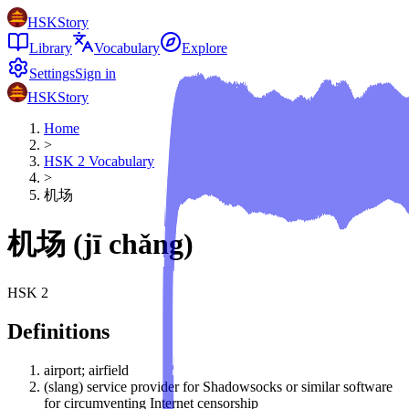
HSKStory
Library
Vocabulary
Explore
Settings
Sign in
HSKStory
Home
>
HSK
2
Vocabulary
>
机场
机场
(
jī chǎng
)
HSK
2
Definitions
airport; airfield
(slang) service provider for Shadowsocks or similar software
for circumventing Internet censorship