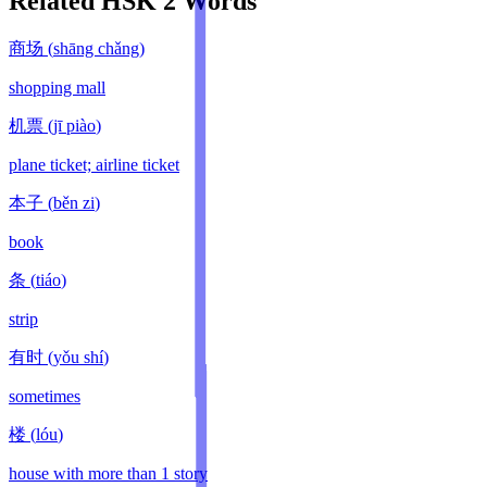
Related HSK
2
Words
商场
(
shāng chǎng
)
shopping mall
机票
(
jī piào
)
plane ticket; airline ticket
本子
(
běn zi
)
book
条
(
tiáo
)
strip
有时
(
yǒu shí
)
sometimes
楼
(
lóu
)
house with more than 1 story