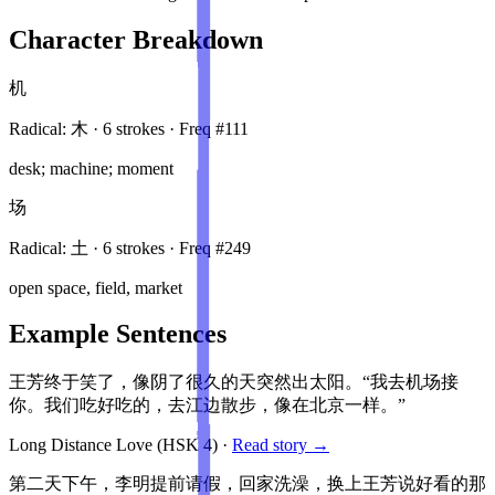
Character Breakdown
机
Radical:
木
·
6
stroke
s
· Freq #
111
desk; machine; moment
场
Radical:
土
·
6
stroke
s
· Freq #
249
open space, field, market
Example Sentences
王芳终于笑了，像阴了很久的天突然出太阳。“我去机场接
你。我们吃好吃的，去江边散步，像在北京一样。”
Long Distance Love
(HSK
4
)
·
Read story →
第二天下午，李明提前请假，回家洗澡，换上王芳说好看的那