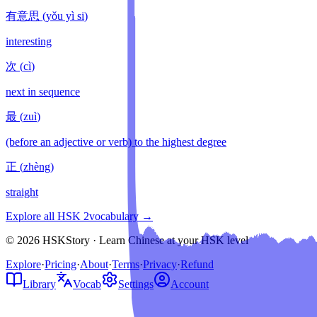
有意思
(
yǒu yì si
)
interesting
次
(
cì
)
next in sequence
最
(
zuì
)
(before an adjective or verb) to the highest degree
正
(
zhèng
)
straight
Explore all HSK
2
vocabulary →
© 2026 HSKStory · Learn Chinese at your HSK level
Explore
·
Pricing
·
About
·
Terms
·
Privacy
·
Refund
Library
Vocab
Settings
Account