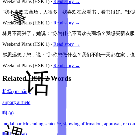
Weekend Plans
(HSK
1
)
·
Read story →
“我不喜欢去商场，人很多。我喜欢在家看书，看书很好。”赵
Weekend Plans
(HSK
1
)
·
Read story →
林月不高兴了，她说：“你为什么不喜欢去商场？我想买新衣服
Weekend Plans
(HSK
1
)
·
Read story →
赵思远想了想，说：“那你想做什么？我们不能一天都在家，也
Weekend Plans
(HSK
1
)
·
Read story →
Related HSK
2
Words
机场
(
jī chǎng
)
airport; airfield
啊
(
a
)
modal particle ending sentence, showing affirmation, approval, or con
咖啡
(
kā fēi
)