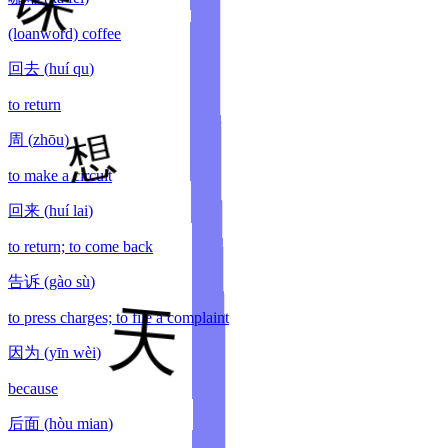
(loanword) coffee
回去
(
huí qu
)
to return
周
(
zhōu
)
to make a circuit
回来
(
huí lai
)
to return; to come back
告诉
(
gào sù
)
to press charges; to file a complaint
因为
(
yīn wèi
)
because
后面
(
hòu mian
)