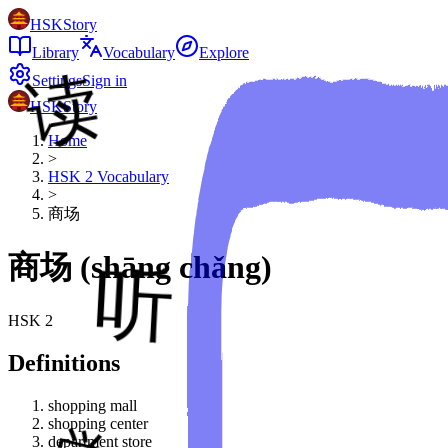
HSKStory
Library
Vocabulary
Explore
Settings
Sign in
HSKStory
Home
>
HSK
2
Vocabulary
>
商场
商场
(
shāng chǎng
)
HSK
2
Definitions
shopping mall
shopping center
department store