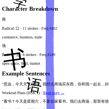
Character Breakdown
商
Radical:
口
·
11
stroke
s
· Freq #
402
commerce, business, trade
场
Radical:
土
·
6
stroke
s
· Freq #
249
open space, field, market
Example Sentences
“思远，今天天气很好，我想去商场买东西，你和我一起去，好
Weekend Plans
(HSK
1
)
·
Read story →
“看书？今天是星期六，不要在家看书。我们去商场，那里有很