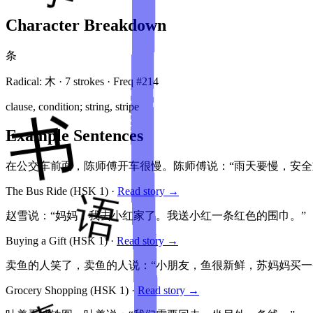
Character Breakdown
条
Radical:
木
·
7
stroke
s
· Freq #
214
clause, condition; string, stripe
Example Sentences
在公交车前面，陈师傅开车很慢。陈师傅说：“雨天要慢，安
The Bus Ride
(HSK
1
)
·
Read story →
赵雪说：“妈妈，我去小红家了。我送小红一条红色的围巾。”
Buying a Gift
(HSK
1
)
·
Read story →
卖鱼的人笑了，卖鱼的人说：“小朋友，鱼很新鲜，苏妈妈买一
Grocery Shopping
(HSK
1
)
·
Read story →