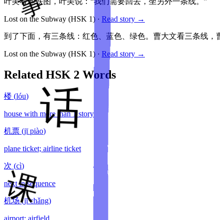
叶美看地铁图，叶美说：“我们需要回去，坐另外一条线。”
Lost on the Subway
(HSK
1
)
·
Read story →
到了下面，有三条线：红色、蓝色、绿色。曹大文看三条线，曹
Lost on the Subway
(HSK
1
)
·
Read story →
Related HSK
2
Words
楼
(
lóu
)
house with more than 1 story
机票
(
jī piào
)
plane ticket; airline ticket
次
(
cì
)
next in sequence
机场
(
jī chǎng
)
airport; airfield