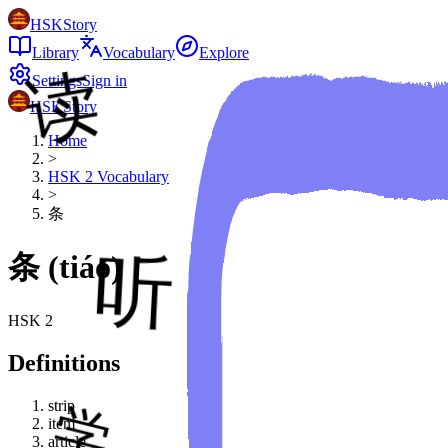
HSKStory
Library
Vocabulary
Explore
Settings
Sign in
HSKStory
Home
>
HSK
2
Vocabulary
>
条
条
(
tiáo
)
HSK
2
Definitions
strip
item
article