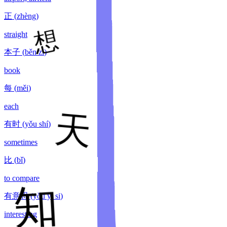
正
(
zhèng
)
straight
本子
(
běn zi
)
book
每
(
měi
)
each
有时
(
yǒu shí
)
sometimes
比
(
bǐ
)
to compare
有意思
(
yǒu yì si
)
interesting