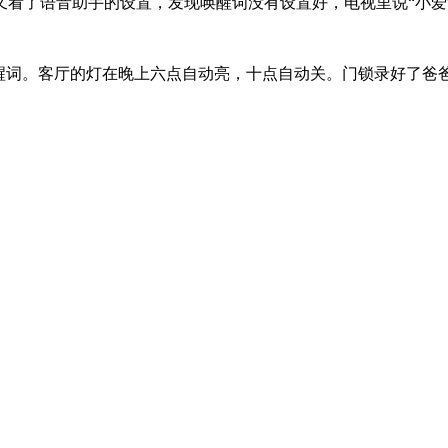
又看了语音助手的设置，发现唤醒词没有设置好，电视里说“小爱
醒词。客厅的灯在晚上六点自动亮，十点自动关。门锁录好了爸