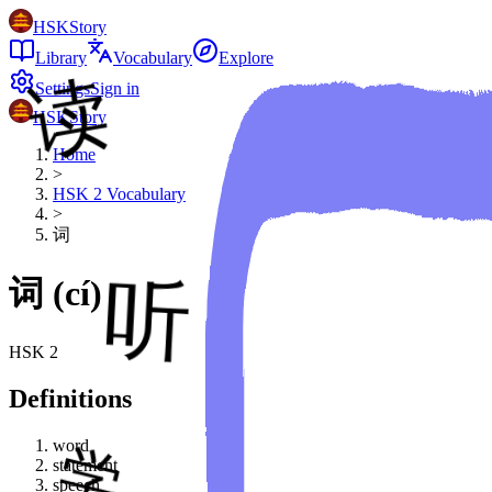
HSKStory
Library
Vocabulary
Explore
Settings
Sign in
HSKStory
Home
>
HSK
2
Vocabulary
>
词
词
(
cí
)
HSK
2
Definitions
word
statement
speech