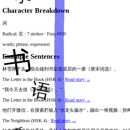
Character Breakdown
词
Radical:
言
·
7
stroke
s
· Freq #
959
words; phrase, expression
Example Sentences
林雪蹲下去，指尖碰到书架最底层的一册《唐宋词选》。
The Letter in the Book
(HSK
4
)
·
Read story →
“我今天去借《唐宋词选》。”
The Letter in the Book
(HSK
4
)
·
Read story →
他打开微信，在搜索栏输入“水龙头漏水”，蹦出一堆视频：拆
The Neighbors
(HSK
4
)
·
Read story →