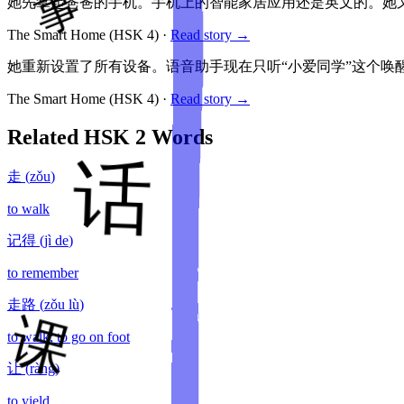
她先拿起爸爸的手机。手机上的智能家居应用还是英文的。她
The Smart Home
(HSK
4
)
·
Read story →
她重新设置了所有设备。语音助手现在只听“小爱同学”这个唤
The Smart Home
(HSK
4
)
·
Read story →
Related HSK
2
Words
走
(
zǒu
)
to walk
记得
(
jì de
)
to remember
走路
(
zǒu lù
)
to walk; to go on foot
让
(
ràng
)
to yield