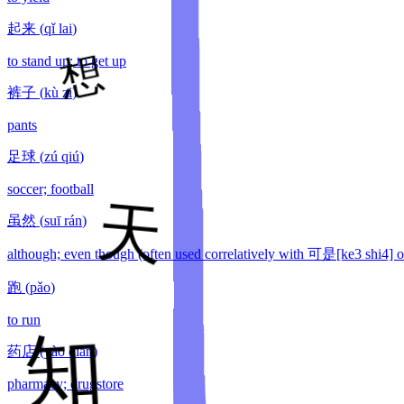
起来
(
qǐ lai
)
to stand up; to get up
裤子
(
kù zi
)
pants
足球
(
zú qiú
)
soccer; football
虽然
(
suī rán
)
although; even though (often used correlatively with 可是[ke3 shi4] 
跑
(
pǎo
)
to run
药店
(
yào diàn
)
pharmacy; drugstore