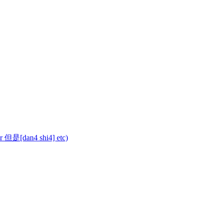
or 但是[dan4 shi4] etc)