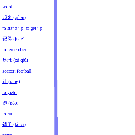
word
起来
(
qǐ lai
)
to stand up; to get up
记得
(
jì de
)
to remember
足球
(
zú qiú
)
soccer; football
让
(
ràng
)
to yield
跑
(
pǎo
)
to run
裤子
(
kù zi
)