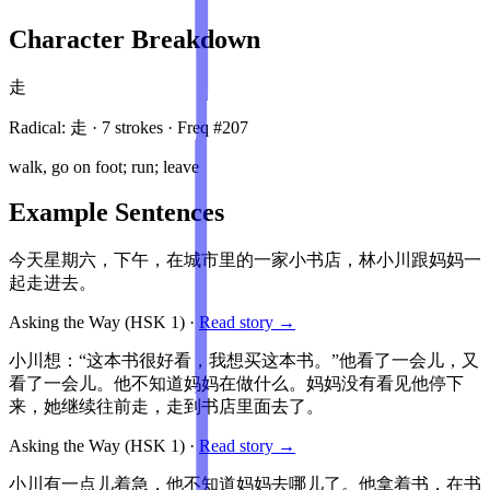
Character Breakdown
走
Radical:
走
·
7
stroke
s
· Freq #
207
walk, go on foot; run; leave
Example Sentences
今天星期六，下午，在城市里的一家小书店，林小川跟妈妈一
起走进去。
Asking the Way
(HSK
1
)
·
Read story →
小川想：“这本书很好看，我想买这本书。”他看了一会儿，又
看了一会儿。他不知道妈妈在做什么。妈妈没有看见他停下
来，她继续往前走，走到书店里面去了。
Asking the Way
(HSK
1
)
·
Read story →
小川有一点儿着急，他不知道妈妈去哪儿了。他拿着书，在书