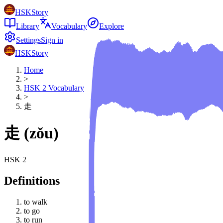
HSKStory
Library
Vocabulary
Explore
Settings
Sign in
HSKStory
Home
>
HSK
2
Vocabulary
>
走
走
(
zǒu
)
HSK
2
Definitions
to walk
to go
to run