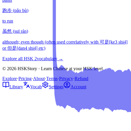
pants
跑步
(
pǎo bù
)
to run
虽然
(
suī rán
)
although; even though (often used correlatively with 可是[ke3 shi4]
or 但是[dan4 shi4] etc)
Explore all HSK
2
vocabulary →
© 2026 HSKStory · Learn Chinese at your HSK level
Explore
·
Pricing
·
About
·
Terms
·
Privacy
·
Refund
Library
Vocab
Settings
Account