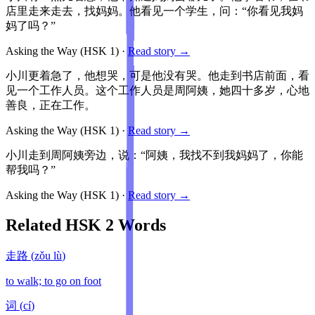
店里走来走去，找妈妈。他看见一个学生，问：“你看见我妈
妈了吗？”
Asking the Way
(HSK
1
)
·
Read story →
小川更着急了，他想哭，可是他没有哭。他走到书店前面，看
见一个工作人员。这个工作人员是周阿姨，她四十多岁，心地
善良，正在工作。
Asking the Way
(HSK
1
)
·
Read story →
小川走到周阿姨旁边，说：“阿姨，我找不到我妈妈了，你能
帮我吗？”
Asking the Way
(HSK
1
)
·
Read story →
Related HSK
2
Words
走路
(
zǒu lù
)
to walk; to go on foot
词
(
cí
)