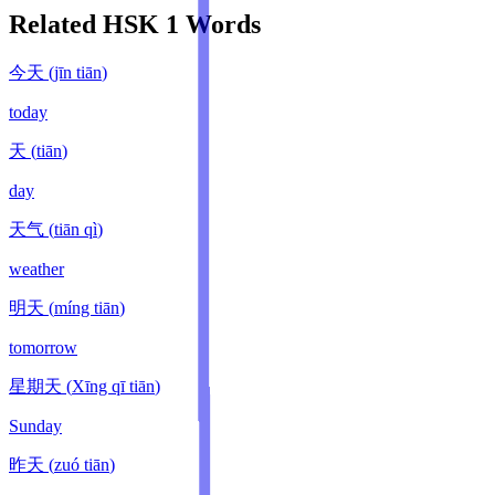
Related HSK
1
Words
今天
(
jīn tiān
)
today
天
(
tiān
)
day
天气
(
tiān qì
)
weather
明天
(
míng tiān
)
tomorrow
星期天
(
Xīng qī tiān
)
Sunday
昨天
(
zuó tiān
)