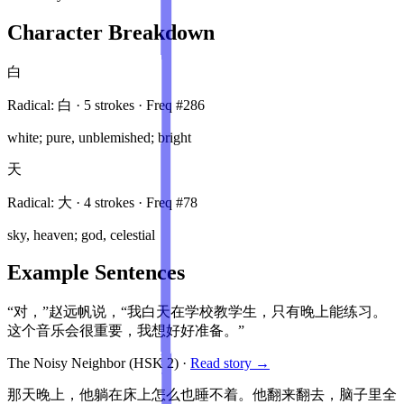
Character Breakdown
白
Radical:
白
·
5
stroke
s
· Freq #
286
white; pure, unblemished; bright
天
Radical:
大
·
4
stroke
s
· Freq #
78
sky, heaven; god, celestial
Example Sentences
“对，”赵远帆说，“我白天在学校教学生，只有晚上能练习。
这个音乐会很重要，我想好好准备。”
The Noisy Neighbor
(HSK
2
)
·
Read story →
那天晚上，他躺在床上怎么也睡不着。他翻来翻去，脑子里全