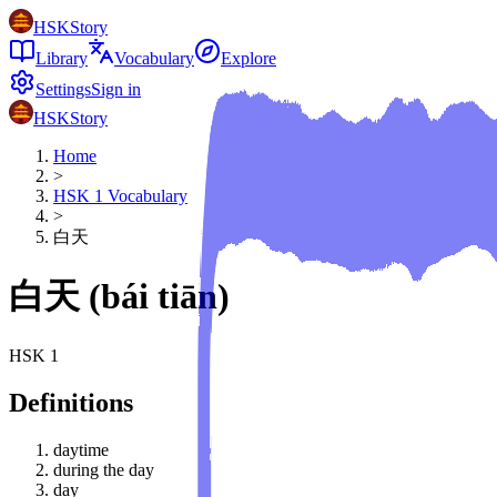
HSKStory
Library
Vocabulary
Explore
Settings
Sign in
HSKStory
Home
>
HSK
1
Vocabulary
>
白天
白天
(
bái tiān
)
HSK
1
Definitions
daytime
during the day
day