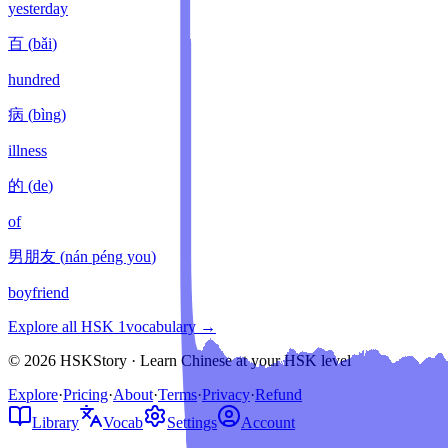
yesterday
百
(
bǎi
)
hundred
病
(
bìng
)
illness
的
(
de
)
of
男朋友
(
nán péng you
)
boyfriend
Explore all HSK
1
vocabulary →
© 2026 HSKStory · Learn Chinese at your HSK level
Explore
·
Pricing
·
About
·
Terms
·
Privacy
·
Refund
Library
Vocab
Settings
Account