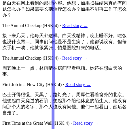
是白天在网上看到的那些内容。他想，如果扫描结果真的有问
题怎么办？如果需要长期治疗怎么办？如果不能再工作了怎么
办？
The Annual Checkup
(HSK
4
)
·
Read story →
接下来几天，他每天都这样。白天没精神，晚上睡不好。吃饭
也没什么胃口。同事们问他是不是生病了，他都说没有。但每
次手机一响，他就很紧张，怕是医院打来的电话。
The Annual Checkup
(HSK
4
)
·
Read story →
周五晚上十一点，林雨晴在房间里看电脑。她还在想白天的
事。
First Job in a New City
(HSK
4
)
·
Read story →
巴士开得很慢。天黑了，路灯亮了。周厚仁看着窗外的北京。
他想起白天爬过的石阶，想起那个陪他休息的陌生人。他没有
问那个人的名字，那个人也没有问他。他们一起看山，然后各
自走了。
First Time at the Great Wall
(HSK
4
)
·
Read story →