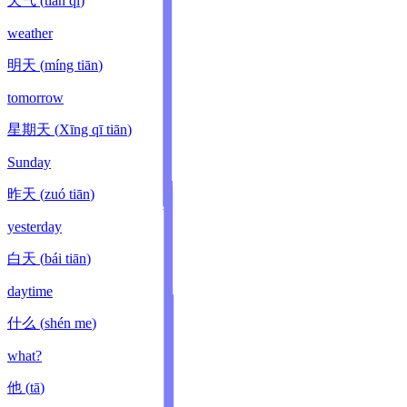
天气
(
tiān qì
)
weather
明天
(
míng tiān
)
tomorrow
星期天
(
Xīng qī tiān
)
Sunday
昨天
(
zuó tiān
)
yesterday
白天
(
bái tiān
)
daytime
什么
(
shén me
)
what?
他
(
tā
)