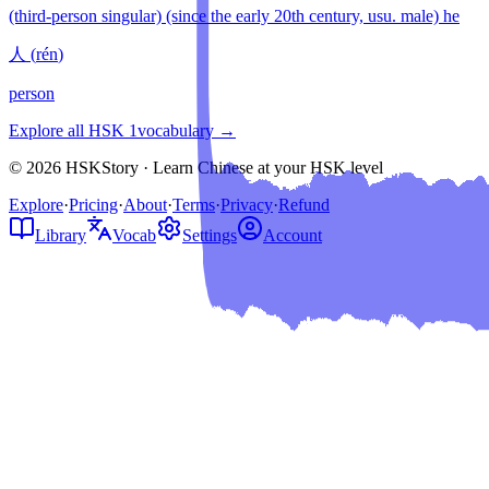
(third-person singular) (since the early 20th century, usu. male) he
人
(
rén
)
person
Explore all HSK
1
vocabulary →
© 2026 HSKStory · Learn Chinese at your HSK level
Explore
·
Pricing
·
About
·
Terms
·
Privacy
·
Refund
Library
Vocab
Settings
Account