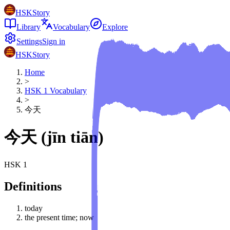
HSKStory
Library
Vocabulary
Explore
Settings
Sign in
HSKStory
Home
>
HSK
1
Vocabulary
>
今天
今天
(
jīn tiān
)
HSK
1
Definitions
today
the present time; now