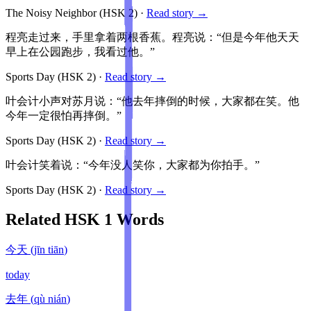
The Noisy Neighbor
(HSK
2
)
·
Read story →
程亮走过来，手里拿着两根香蕉。程亮说：“但是今年他天天
早上在公园跑步，我看过他。”
Sports Day
(HSK
2
)
·
Read story →
叶会计小声对苏月说：“他去年摔倒的时候，大家都在笑。他
今年一定很怕再摔倒。”
Sports Day
(HSK
2
)
·
Read story →
叶会计笑着说：“今年没人笑你，大家都为你拍手。”
Sports Day
(HSK
2
)
·
Read story →
Related HSK
1
Words
今天
(
jīn tiān
)
today
去年
(
qù nián
)