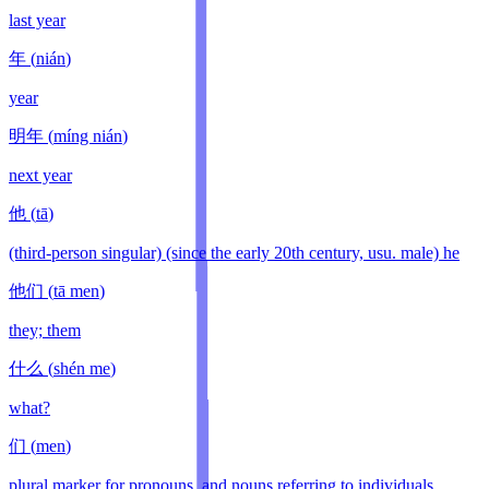
last year
年
(
nián
)
year
明年
(
míng nián
)
next year
他
(
tā
)
(third-person singular) (since the early 20th century, usu. male) he
他们
(
tā men
)
they; them
什么
(
shén me
)
what?
们
(
men
)
plural marker for pronouns, and nouns referring to individuals