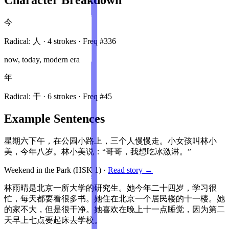
今
Radical:
人
·
4
stroke
s
· Freq #
336
now, today, modern era
年
Radical:
干
·
6
stroke
s
· Freq #
45
Example Sentences
星期六下午，在公园小路上，三个人慢慢走。小女孩叫林小
美，今年八岁。林小美说：“哥哥，我想吃冰激淋。”
Weekend in the Park
(HSK
1
)
·
Read story →
林雨晴是北京一所大学的研究生。她今年二十四岁，学习很
忙，每天都要看很多书。她住在北京一个居民楼的十一楼。她
的家不大，但是很干净。她喜欢在晚上十一点睡觉，因为第二
天早上七点要起床去学校。