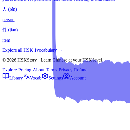
人
(
rén
)
person
件
(
jiàn
)
item
Explore all HSK
1
vocabulary →
© 2026 HSKStory · Learn Chinese at your HSK level
Explore
·
Pricing
·
About
·
Terms
·
Privacy
·
Refund
Library
Vocab
Settings
Account