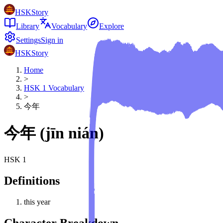
HSKStory
Library
Vocabulary
Explore
Settings
Sign in
HSKStory
Home
>
HSK
1
Vocabulary
>
今年
今年
(
jīn nián
)
HSK
1
Definitions
this year
Character Breakdown