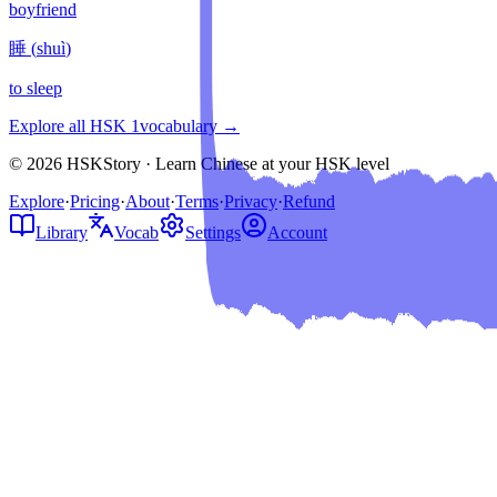
boyfriend
睡
(
shuì
)
to sleep
Explore all HSK
1
vocabulary →
© 2026 HSKStory · Learn Chinese at your HSK level
Explore
·
Pricing
·
About
·
Terms
·
Privacy
·
Refund
Library
Vocab
Settings
Account