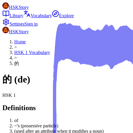
HSKStory
Library
Vocabulary
Explore
Settings
Sign in
HSKStory
Home
>
HSK
1
Vocabulary
>
的
的
(
de
)
HSK
1
Definitions
of
~'s (possessive particle)
(used after an attribute when it modifies a noun)