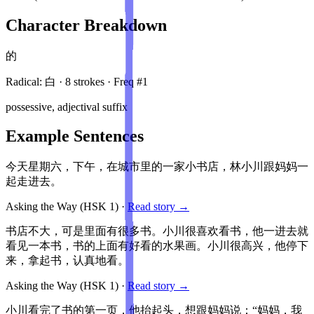
Character Breakdown
的
Radical:
白
·
8
stroke
s
· Freq #
1
possessive, adjectival suffix
Example Sentences
今天星期六，下午，在城市里的一家小书店，林小川跟妈妈一
起走进去。
Asking the Way
(HSK
1
)
·
Read story →
书店不大，可是里面有很多书。小川很喜欢看书，他一进去就
看见一本书，书的上面有好看的水果画。小川很高兴，他停下
来，拿起书，认真地看。
Asking the Way
(HSK
1
)
·
Read story →
小川看完了书的第一页，他抬起头，想跟妈妈说：“妈妈，我