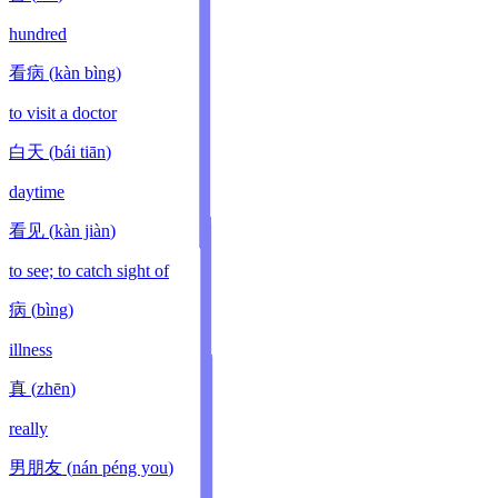
hundred
看病
(
kàn bìng
)
to visit a doctor
白天
(
bái tiān
)
daytime
看见
(
kàn jiàn
)
to see; to catch sight of
病
(
bìng
)
illness
真
(
zhēn
)
really
男朋友
(
nán péng you
)