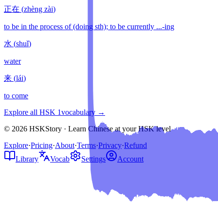
正在
(
zhèng zài
)
to be in the process of (doing sth); to be currently ...-ing
水
(
shuǐ
)
water
来
(
lái
)
to come
Explore all HSK
1
vocabulary →
© 2026 HSKStory · Learn Chinese at your HSK level
Explore
·
Pricing
·
About
·
Terms
·
Privacy
·
Refund
Library
Vocab
Settings
Account