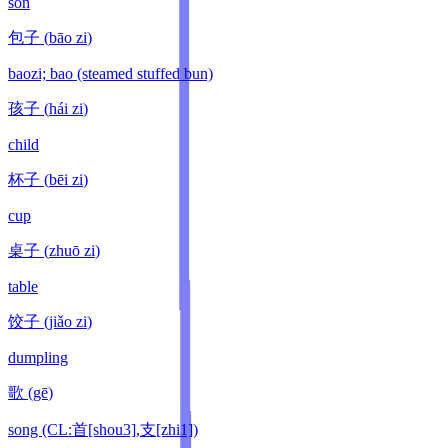
son
包子
(
bāo zi
)
baozi; bao (steamed stuffed bun)
孩子
(
hái zi
)
child
杯子
(
bēi zi
)
cup
桌子
(
zhuō zi
)
table
饺子
(
jiǎo zi
)
dumpling
歌
(
gē
)
song (CL:首[shou3],支[zhi1])