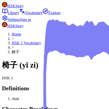
HSKStory
Library
Vocabulary
Explore
Settings
Sign in
HSKStory
Home
>
HSK
1
Vocabulary
>
椅子
椅子
(
yǐ zi
)
HSK
1
Definitions
chair
Character Breakdown