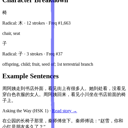
椅
Radical:
木
·
12
stroke
s
· Freq #
1,663
chair, seat
子
Radical:
子
·
3
stroke
s
· Freq #
37
offspring, child; fruit, seed of; 1st terrestrial branch
Example Sentences
周阿姨走到书店外面，看见街上有很多人。她到处看，没看见
穿白色衣服的女人。周阿姨回来，看见小川坐在书店前面的椅
子上。
Asking the Way
(HSK
1
)
·
Read story →
在公园的长椅子那里，秦师傅坐下。秦师傅说：“赵雪，你和
小红是朋友多久了？”