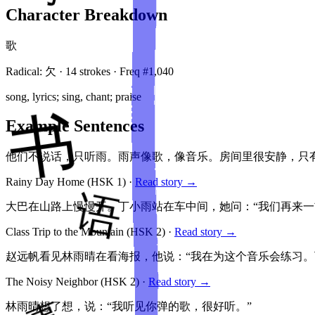
Character Breakdown
歌
Radical:
欠
·
14
stroke
s
· Freq #
1,040
song, lyrics; sing, chant; praise
Example Sentences
他们不说话，只听雨。雨声像歌，像音乐。房间里很安静，只
Rainy Day Home
(HSK
1
)
·
Read story →
大巴在山路上慢慢开。丁小雨站在车中间，她问：“我们再来一
Class Trip to the Mountain
(HSK
2
)
·
Read story →
赵远帆看见林雨晴在看海报，他说：“我在为这个音乐会练习
The Noisy Neighbor
(HSK
2
)
·
Read story →
林雨晴想了想，说：“我听见你弹的歌，很好听。”