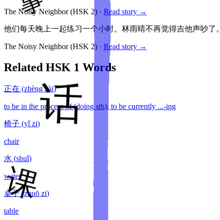
The Noisy Neighbor
(HSK
2
)
·
Read story →
他们每天晚上一起练习一个小时。林雨晴不再觉得吉他声吵了
The Noisy Neighbor
(HSK
2
)
·
Read story →
Related HSK
1
Words
正在
(
zhèng zài
)
to be in the process of (doing sth); to be currently ...-ing
椅子
(
yǐ zi
)
chair
水
(
shuǐ
)
water
桌子
(
zhuō zi
)
table