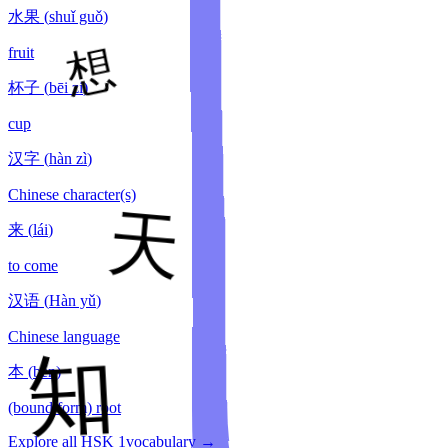
水果
(
shuǐ guǒ
)
fruit
杯子
(
bēi zi
)
cup
汉字
(
hàn zì
)
Chinese character(s)
来
(
lái
)
to come
汉语
(
Hàn yǔ
)
Chinese language
本
(
běn
)
(bound form) root
Explore all HSK
1
vocabulary →