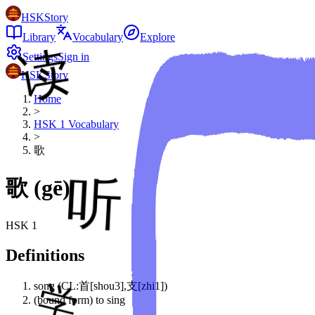
HSKStory
Library
Vocabulary
Explore
Settings
Sign in
HSKStory
Home
>
HSK
1
Vocabulary
>
歌
歌
(
gē
)
HSK
1
Definitions
song (CL:首[shou3],支[zhi1])
(bound form) to sing