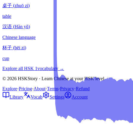
桌子
(
zhuō zi
)
table
汉语
(
Hàn yǔ
)
Chinese language
杯子
(
bēi zi
)
cup
Explore all HSK
1
vocabulary →
© 2026 HSKStory · Learn Chinese at your HSK level
Explore
·
Pricing
·
About
·
Terms
·
Privacy
·
Refund
Library
Vocab
Settings
Account