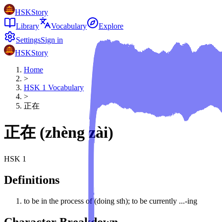
HSKStory
Library
Vocabulary
Explore
Settings
Sign in
HSKStory
Home
>
HSK
1
Vocabulary
>
正在
正在
(
zhèng zài
)
HSK
1
Definitions
to be in the process of (doing sth); to be currently ...-ing
Character Breakdown