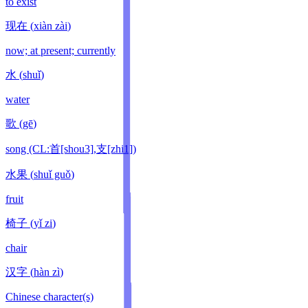
to exist
现在
(
xiàn zài
)
now; at present; currently
水
(
shuǐ
)
water
歌
(
gē
)
song (CL:首[shou3],支[zhi1])
水果
(
shuǐ guǒ
)
fruit
椅子
(
yǐ zi
)
chair
汉字
(
hàn zì
)
Chinese character(s)