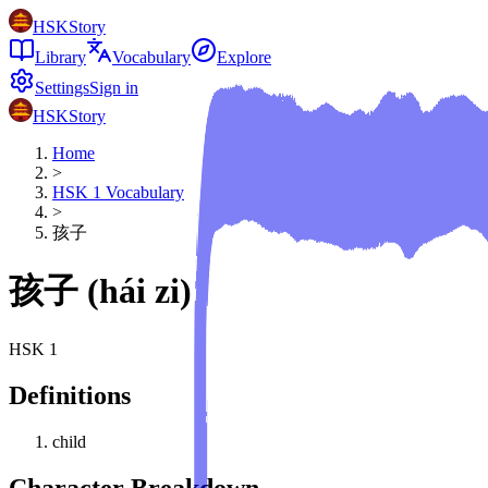
HSKStory
Library
Vocabulary
Explore
Settings
Sign in
HSKStory
Home
>
HSK
1
Vocabulary
>
孩子
孩子
(
hái zi
)
HSK
1
Definitions
child
Character Breakdown