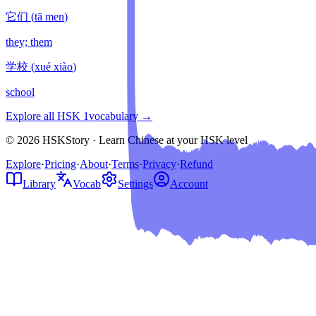
它们
(
tā men
)
they; them
学校
(
xué xiào
)
school
Explore all HSK
1
vocabulary →
© 2026 HSKStory · Learn Chinese at your HSK level
Explore
·
Pricing
·
About
·
Terms
·
Privacy
·
Refund
Library
Vocab
Settings
Account