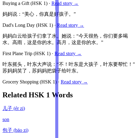
Buying a Gift
(HSK
1
)
·
Read story →
妈妈说：“美心，你真是好孩子。”
Dad's Long Day
(HSK
1
)
·
Read story →
妈妈白云给孩子们拿了水。她说：“今天很热，你们要多喝
水。高雨，这是你的水。高月，这是你的水。”
First Plane Trip
(HSK
1
)
·
Read story →
叶东摇头，叶东大声说：“不！叶东是大孩子，叶东要帮忙！”
苏妈妈笑了，苏妈妈把袋子给叶东。
Grocery Shopping
(HSK
1
)
·
Read story →
Related HSK
1
Words
儿子
(
ér zi
)
son
包子
(
bāo zi
)