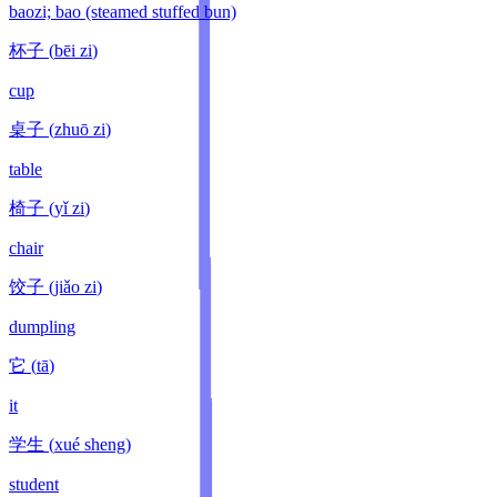
baozi; bao (steamed stuffed bun)
杯子
(
bēi zi
)
cup
桌子
(
zhuō zi
)
table
椅子
(
yǐ zi
)
chair
饺子
(
jiǎo zi
)
dumpling
它
(
tā
)
it
学生
(
xué sheng
)
student