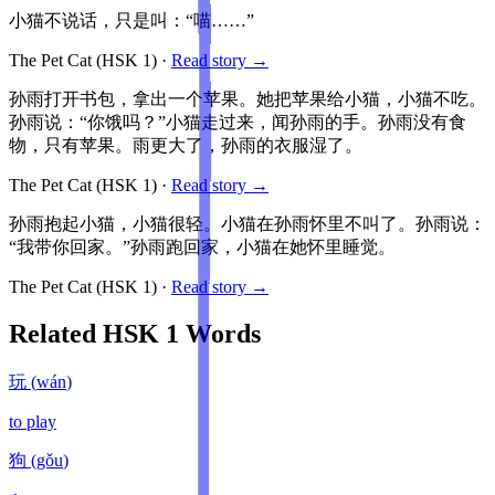
小猫不说话，只是叫：“喵……”
The Pet Cat
(HSK
1
)
·
Read story →
孙雨打开书包，拿出一个苹果。她把苹果给小猫，小猫不吃。
孙雨说：“你饿吗？”小猫走过来，闻孙雨的手。孙雨没有食
物，只有苹果。雨更大了，孙雨的衣服湿了。
The Pet Cat
(HSK
1
)
·
Read story →
孙雨抱起小猫，小猫很轻。小猫在孙雨怀里不叫了。孙雨说：
“我带你回家。”孙雨跑回家，小猫在她怀里睡觉。
The Pet Cat
(HSK
1
)
·
Read story →
Related HSK
1
Words
玩
(
wán
)
to play
狗
(
gǒu
)