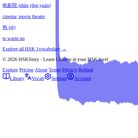
电影院
(
diàn yǐng yuàn
)
cinema; movie theater
热
(
rè
)
to warm up
Explore all HSK
1
vocabulary →
© 2026 HSKStory · Learn Chinese at your HSK level
Explore
·
Pricing
·
About
·
Terms
·
Privacy
·
Refund
Library
Vocab
Settings
Account