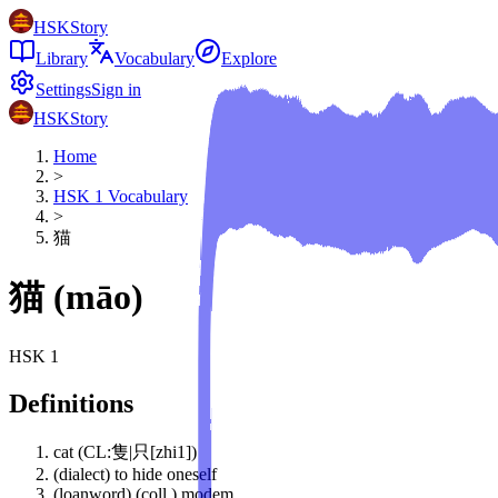
HSKStory
Library
Vocabulary
Explore
Settings
Sign in
HSKStory
Home
>
HSK
1
Vocabulary
>
猫
猫
(
māo
)
HSK
1
Definitions
cat (CL:隻|只[zhi1])
(dialect) to hide oneself
(loanword) (coll.) modem