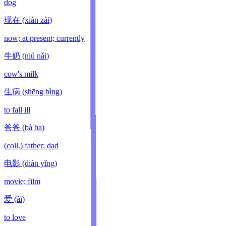
dog
现在
(
xiàn zài
)
now; at present; currently
牛奶
(
niú nǎi
)
cow's milk
生病
(
shēng bìng
)
to fall ill
爸爸
(
bà ba
)
(coll.) father; dad
电影
(
diàn yǐng
)
movie; film
爱
(
ài
)
to love