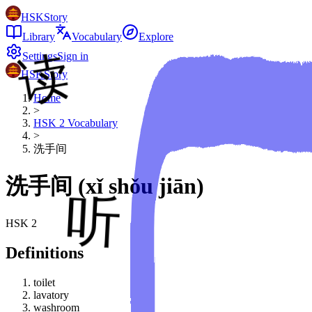
HSKStory
Library
Vocabulary
Explore
Settings
Sign in
HSKStory
Home
>
HSK
2
Vocabulary
>
洗手间
洗手间
(
xǐ shǒu jiān
)
HSK
2
Definitions
toilet
lavatory
washroom