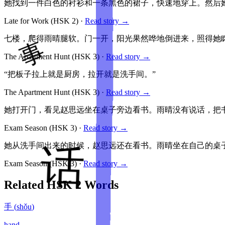
她找到一件白色的衬衫和一条黑色的裙子，快速地穿上。然后
Late for Work
(HSK
2
)
·
Read story →
七楼，爬得雨晴腿软。门一开，阳光果然哗地倒进来，照得她
The Apartment Hunt
(HSK
3
)
·
Read story →
“把板子拉上就是厨房，拉开就是洗手间。”
The Apartment Hunt
(HSK
3
)
·
Read story →
她打开门，看见赵思远坐在桌子旁边看书。雨晴没有说话，把
Exam Season
(HSK
3
)
·
Read story →
她从洗手间出来的时候，赵思远还在看书。雨晴坐在自己的桌
Exam Season
(HSK
3
)
·
Read story →
Related HSK
2
Words
手
(
shǒu
)
hand