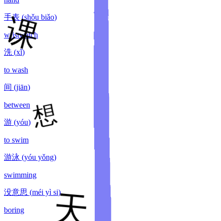
手表
(
shǒu biǎo
)
wristwatch
洗
(
xǐ
)
to wash
间
(
jiān
)
between
游
(
yóu
)
to swim
游泳
(
yóu yǒng
)
swimming
没意思
(
méi yì si
)
boring