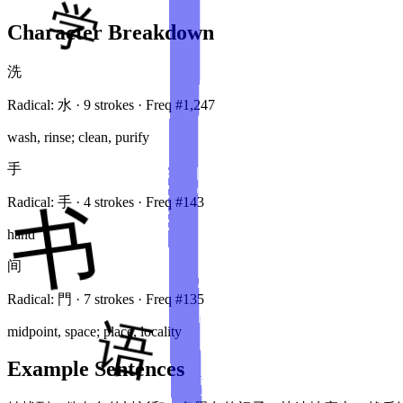
Character Breakdown
洗
Radical:
水
·
9
stroke
s
· Freq #
1,247
wash, rinse; clean, purify
手
Radical:
手
·
4
stroke
s
· Freq #
143
hand
间
Radical:
門
·
7
stroke
s
· Freq #
135
midpoint, space; place, locality
Example Sentences