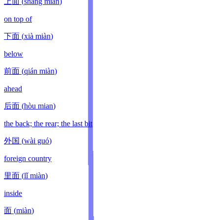
上面
(
shàng miàn
)
on top of
下面
(
xià miàn
)
below
前面
(
qián miàn
)
ahead
后面
(
hòu mian
)
the back; the rear; the last bit
外国
(
wài guó
)
foreign country
里面
(
lǐ miàn
)
inside
面
(
miàn
)