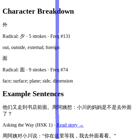
Character Breakdown
外
Radical:
夕
·
5
stroke
s
· Freq #
131
out, outside, external; foreign
面
Radical:
面
·
9
stroke
s
· Freq #
74
face; surface; plane; side, dimension
Example Sentences
他们又走到书店前面。周阿姨想：小川的妈妈是不是去外面
了？
Asking the Way
(HSK
1
)
·
Read story →
周阿姨对小川说：“你在这里等我，我去外面看看。”