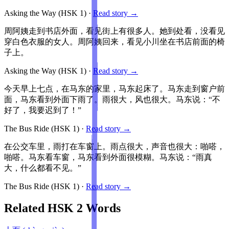
Asking the Way
(HSK
1
)
·
Read story →
周阿姨走到书店外面，看见街上有很多人。她到处看，没看见
穿白色衣服的女人。周阿姨回来，看见小川坐在书店前面的椅
子上。
Asking the Way
(HSK
1
)
·
Read story →
今天早上七点，在马东的家里，马东起床了。马东走到窗户前
面，马东看到外面下雨了。雨很大，风也很大。马东说：“不
好了，我要迟到了！”
The Bus Ride
(HSK
1
)
·
Read story →
在公交车里，雨打在车窗上。雨点很大，声音也很大：啪嗒，
啪嗒。马东看车窗，马东看到外面很模糊。马东说：“雨真
大，什么都看不见。”
The Bus Ride
(HSK
1
)
·
Read story →
Related HSK
2
Words