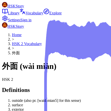
HSKStory
Library
Vocabulary
Explore
Settings
Sign in
HSKStory
Home
>
HSK
2
Vocabulary
>
外面
外面
(
wài miàn
)
HSK
2
Definitions
outside (also pr. [wai4 mian5] for this sense)
surface
exterior