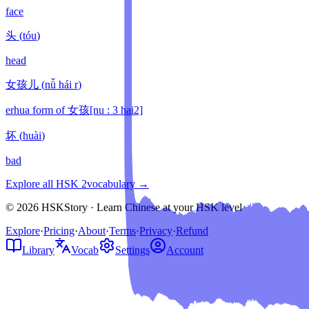
face
头
(
tóu
)
head
女孩儿
(
nǚ hái r
)
erhua form of 女孩[nu : 3 hai2]
坏
(
huài
)
bad
Explore all HSK
2
vocabulary →
© 2026 HSKStory · Learn Chinese at your HSK level
Explore
·
Pricing
·
About
·
Terms
·
Privacy
·
Refund
Library
Vocab
Settings
Account