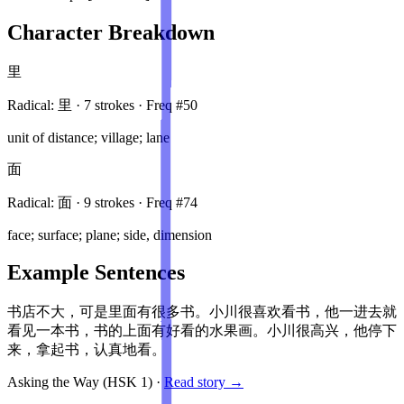
Character Breakdown
里
Radical:
里
·
7
stroke
s
· Freq #
50
unit of distance; village; lane
面
Radical:
面
·
9
stroke
s
· Freq #
74
face; surface; plane; side, dimension
Example Sentences
书店不大，可是里面有很多书。小川很喜欢看书，他一进去就
看见一本书，书的上面有好看的水果画。小川很高兴，他停下
来，拿起书，认真地看。
Asking the Way
(HSK
1
)
·
Read story →