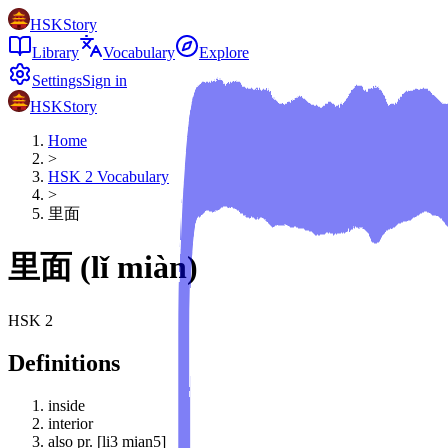
HSKStory
Library
Vocabulary
Explore
Settings
Sign in
HSKStory
Home
>
HSK
2
Vocabulary
>
里面
里面
(
lǐ miàn
)
HSK
2
Definitions
inside
interior
also pr. [li3 mian5]