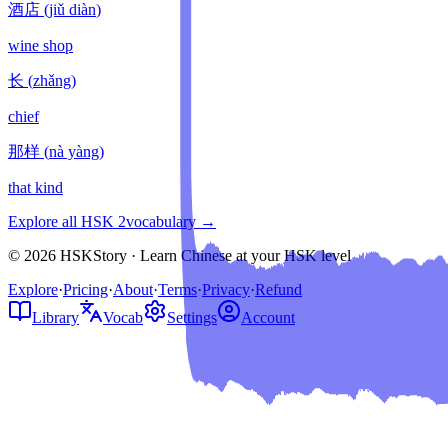
酒店
(
jiǔ diàn
)
wine shop
长
(
zhǎng
)
chief
那样
(
nà yàng
)
that kind
Explore all HSK
2
vocabulary →
© 2026 HSKStory · Learn Chinese at your HSK level
Explore
·
Pricing
·
About
·
Terms
·
Privacy
·
Refund
Library
Vocab
Settings
Account