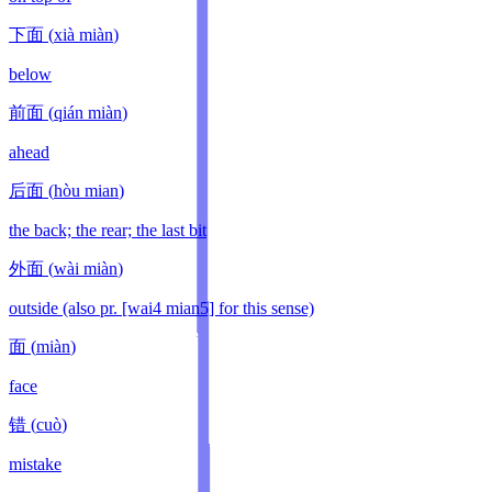
下面
(
xià miàn
)
below
前面
(
qián miàn
)
ahead
后面
(
hòu mian
)
the back; the rear; the last bit
外面
(
wài miàn
)
outside (also pr. [wai4 mian5] for this sense)
面
(
miàn
)
face
错
(
cuò
)
mistake