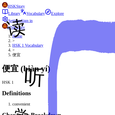
HSKStory
Library
Vocabulary
Explore
Settings
Sign in
HSKStory
Home
>
HSK
1
Vocabulary
>
便宜
便宜
(
biàn yí
)
HSK
1
Definitions
convenient
Character Breakdown