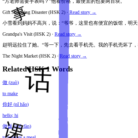
“方老师需要手表吗？”他看价格，最便宜的也要两百块。
Gift Shopping Disaster
(HSK
2
)
·
Read story →
小雪看到妈妈不高兴，说：“爷爷，这里也有便宜的饭馆，明天
Grandpa's Visit
(HSK
2
)
·
Read story →
赵明远拉住了她。“等一下，先去看手机壳。我的手机壳坏了，
The Night Market
(HSK
2
)
·
Read story →
Related HSK
1
Words
做
(
zuò
)
to make
你好
(
nǐ hǎo
)
hello; hi
做饭
(
zuò fàn
)
to prepare a meal