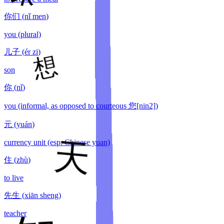
你们
(
nǐ men
)
you (plural)
儿子
(
ér zi
)
son
你
(
nǐ
)
you (informal, as opposed to courteous 您[nin2])
元
(
yuán
)
currency unit (esp. Chinese yuan)
住
(
zhù
)
to live
先生
(
xiān sheng
)
teacher