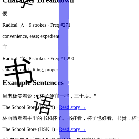
便
Radical:
人
·
9
stroke
s
· Freq #
271
convenience, ease; expedient
宜
Radical:
宀
·
8
stroke
s
· Freq #
1,290
suitable, right, fitting, proper
Example Sentences
周老板笑着说：“杯子便宜一些，三十块。”
The School Store
(HSK
1
)
·
Read story →
林雨晴看着手里的书和杯子。书好看，杯子也好看。书贵，杯
The School Store
(HSK
1
)
·
Read story →