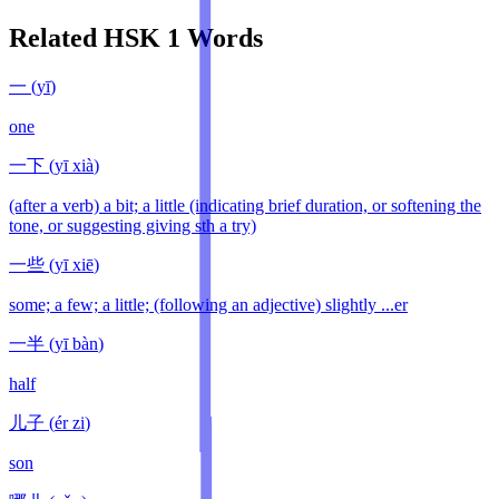
Related HSK
1
Words
一
(
yī
)
one
一下
(
yī xià
)
(after a verb) a bit; a little (indicating brief duration, or softening the
tone, or suggesting giving sth a try)
一些
(
yī xiē
)
some; a few; a little; (following an adjective) slightly ...er
一半
(
yī bàn
)
half
儿子
(
ér zi
)
son