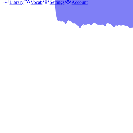
Library
Vocab
Settings
Account