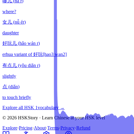
哪儿
(
nǎ r
)
where?
女儿
(
nǚ ér
)
daughter
好玩儿
(
hǎo wán r
)
erhua variant of 好玩[hao3 wan2]
有点儿
(
yǒu diǎn r
)
slightly
点
(
diǎn
)
to touch briefly
Explore all HSK
1
vocabulary →
© 2026 HSKStory · Learn Chinese at your HSK level
Explore
·
Pricing
·
About
·
Terms
·
Privacy
·
Refund