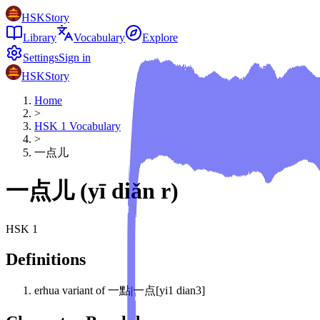
HSKStory
Library
Vocabulary
Explore
Settings
Sign in
HSKStory
Home
>
HSK
1
Vocabulary
>
一点儿
一点儿
(
yī diǎn r
)
HSK
1
Definitions
erhua variant of 一點|一点[yi1 dian3]