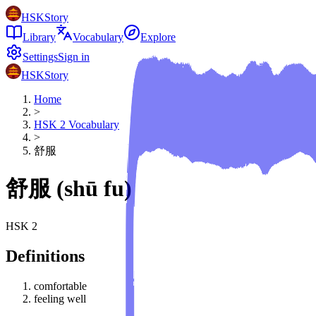
HSKStory
Library
Vocabulary
Explore
Settings
Sign in
HSKStory
Home
>
HSK
2
Vocabulary
>
舒服
舒服
(
shū fu
)
HSK
2
Definitions
comfortable
feeling well