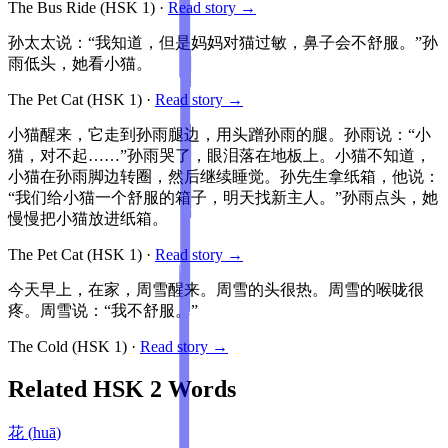
The Bus Ride
(HSK
1
)
·
Read story →
孙太太说：“我知道，但是妈妈对猫过敏，鼻子会不舒服。”孙
雨低头，她看小猫。
The Pet Cat
(HSK
1
)
·
Read story →
小猫醒来，它走到孙雨腿边，用头蹭孙雨的腿。孙雨说：“小
猫，对不起……”孙雨哭了，眼泪落在地板上。小猫不知道，
小猫在孙雨脚边转圈，然后继续睡觉。孙先生拿纸箱，他说：
“我们给小猫一个舒服的箱子，明天找新主人。”孙雨点头，她
慢慢把小猫放进纸箱。
The Pet Cat
(HSK
1
)
·
Read story →
今天早上，在家，周雪醒来。周雪的头很热。周雪的喉咙很
疼。周雪说：“我不舒服。”
The Cold
(HSK
1
)
·
Read story →
Related HSK
2
Words
花
(
huā
)