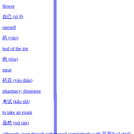
flower
自己
(
zì jǐ
)
oneself
药
(
yào
)
leaf of the iris
肉
(
ròu
)
meat
药店
(
yào diàn
)
pharmacy; drugstore
考试
(
kǎo shì
)
to take an exam
虽然
(
suī rán
)
although; even though (often used correlatively with 可是[ke3 shi4]