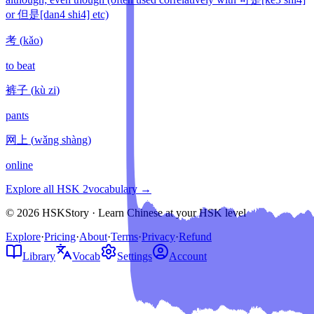
or 但是[dan4 shi4] etc)
考
(
kǎo
)
to beat
裤子
(
kù zi
)
pants
网上
(
wǎng shàng
)
online
Explore all HSK
2
vocabulary →
© 2026 HSKStory · Learn Chinese at your HSK level
Explore
·
Pricing
·
About
·
Terms
·
Privacy
·
Refund
Library
Vocab
Settings
Account