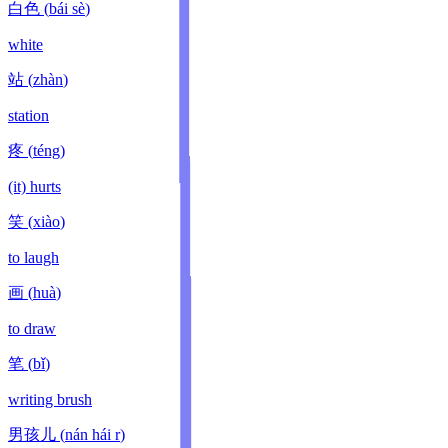
白色
(
bái sè
)
white
站
(
zhàn
)
station
疼
(
téng
)
(it) hurts
笑
(
xiào
)
to laugh
画
(
huà
)
to draw
笔
(
bǐ
)
writing brush
男孩儿
(
nán hái r
)