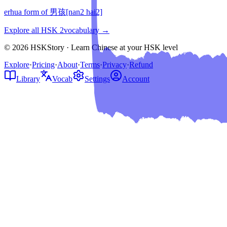
erhua form of 男孩[nan2 hai2]
Explore all HSK
2
vocabulary →
© 2026 HSKStory · Learn Chinese at your HSK level
Explore
·
Pricing
·
About
·
Terms
·
Privacy
·
Refund
Library
Vocab
Settings
Account