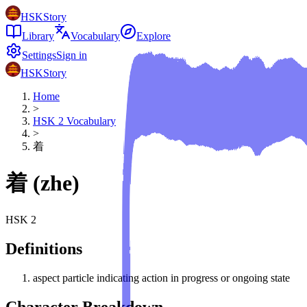
HSKStory
Library
Vocabulary
Explore
Settings
Sign in
HSKStory
Home
>
HSK
2
Vocabulary
>
着
着
(
zhe
)
HSK
2
Definitions
aspect particle indicating action in progress or ongoing state
Character Breakdown