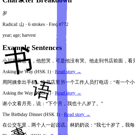
岁
Radical:
山
·
6
stroke
s
· Freq #
772
year; age; harvest
Example Sentences
小川更着急了，他想哭，可是他没有哭。他走到书店前面，看
Asking the Way
(HSK
1
)
·
Read story →
周阿姨拿出手机，给书店里另一个工作人员打电话：“有一个小
Asking the Way
(HSK
1
)
·
Read story →
谢小文看月亮，说：“下个月，我也十八岁了。”
The Birthday Dinner
(HSK
1
)
·
Read story →
在公交车里，两个人一起说话。林奶奶说：“我七十岁了，我每