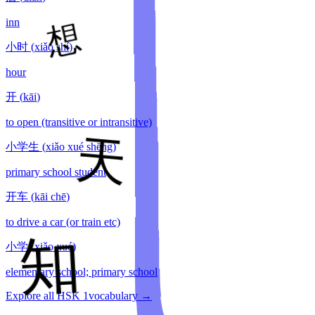
inn
小时
(
xiǎo shí
)
hour
开
(
kāi
)
to open (transitive or intransitive)
小学生
(
xiǎo xué shēng
)
primary school student
开车
(
kāi chē
)
to drive a car (or train etc)
小学
(
xiǎo xué
)
elementary school; primary school
Explore all HSK
1
vocabulary →