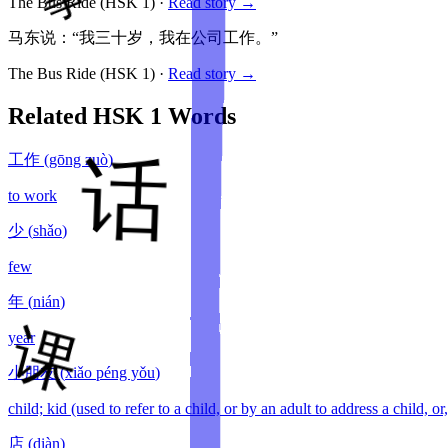
The Bus Ride
(HSK
1
)
·
Read story →
马东说：“我三十岁，我在公司工作。”
The Bus Ride
(HSK
1
)
·
Read story →
Related HSK
1
Words
工作
(
gōng zuò
)
to work
少
(
shǎo
)
few
年
(
nián
)
year
小朋友
(
xiǎo péng yǒu
)
child; kid (used to refer to a child, or by an adult to address a child, o
店
(
diàn
)