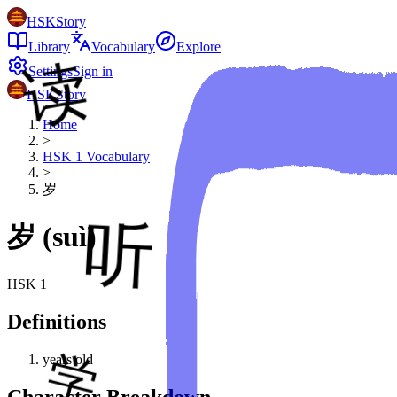
HSKStory
Library
Vocabulary
Explore
Settings
Sign in
HSKStory
Home
>
HSK
1
Vocabulary
>
岁
岁
(
suì
)
HSK
1
Definitions
years old
Character Breakdown