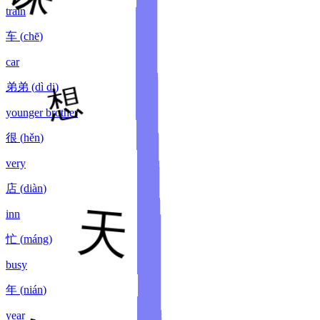
train
车
(
chē
)
car
弟弟
(
dì di
)
younger brother
很
(
hěn
)
very
店
(
diàn
)
inn
忙
(
máng
)
busy
年
(
nián
)
year