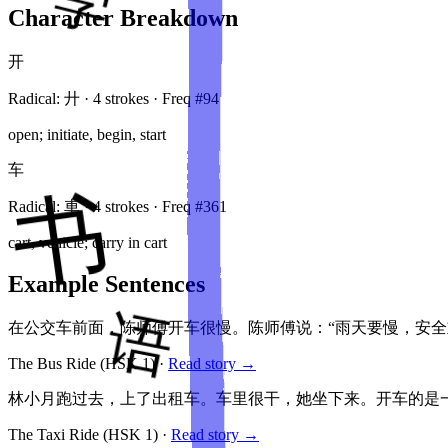
Character Breakdown
开
Radical:
廾
·
4
stroke
s
· Freq #
94
open; initiate, begin, start
车
Radical:
車
·
4
stroke
s
· Freq #
361
cart, vehicle; carry in cart
Example Sentences
在公交车前面，陈师傅开车很慢。陈师傅说：“雨天要慢，安
The Bus Ride
(HSK
1
)
·
Read story →
林小月跑过去，上了出租车。车里很干，她坐下来。开车的是
The Taxi Ride
(HSK
1
)
·
Read story →