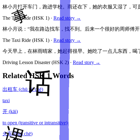
林小月打开车门，跑进学校。雨还在下，她的衣服又湿了，可
The Taxi Ride
(HSK
1
)
·
Read story →
林小月说：“我在路边找车，找不到。后来一个很好的周师傅
The Taxi Ride
(HSK
1
)
·
Read story →
今天早上，在林雨晴家，她起得很早。她吃了一点儿东西，喝
Driving Lesson Disaster
(HSK
2
)
·
Read story →
Related HSK
1
Words
出租车
(
chū zū chē
)
taxi
开
(
kāi
)
to open (transitive or intransitive)
火车
(
huǒ chē
)