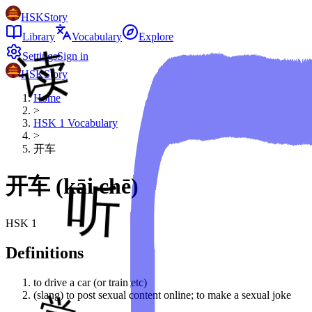
HSKStory
Library
Vocabulary
Explore
Settings
Sign in
HSKStory
Home
>
HSK
1
Vocabulary
>
开车
开车
(
kāi chē
)
HSK
1
Definitions
to drive a car (or train etc)
(slang) to post sexual content online; to make a sexual joke