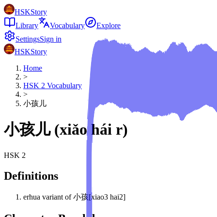
HSKStory
Library
Vocabulary
Explore
Settings
Sign in
HSKStory
Home
>
HSK
2
Vocabulary
>
小孩儿
小孩儿
(
xiǎo hái r
)
HSK
2
Definitions
erhua variant of 小孩[xiao3 hai2]