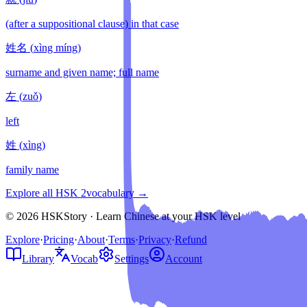
(after a suppositional clause) in that case
姓名
(
xìng míng
)
surname and given name; full name
左
(
zuǒ
)
left
姓
(
xìng
)
family name
Explore all HSK
2
vocabulary →
© 2026 HSKStory · Learn Chinese at your HSK level
Explore
·
Pricing
·
About
·
Terms
·
Privacy
·
Refund
Library
Vocab
Settings
Account