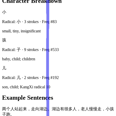
Character Breakdown
小
Radical:
小
·
3
stroke
s
· Freq #
83
small, tiny, insignificant
孩
Radical:
子
·
9
stroke
s
· Freq #
533
baby, child; children
儿
Radical:
儿
·
2
stroke
s
· Freq #
192
son, child; KangXi radical 10
Example Sentences
两个人站起来，走向湖边。湖边有很多人，老人慢慢走，小孩
子跑。