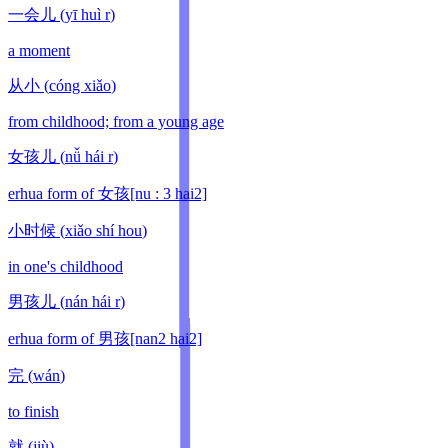
一会儿
(
yī huì r
)
a moment
从小
(
cóng xiǎo
)
from childhood; from a young age
女孩儿
(
nǚ hái r
)
erhua form of 女孩[nu : 3 hai2]
小时候
(
xiǎo shí hou
)
in one's childhood
男孩儿
(
nán hái r
)
erhua form of 男孩[nan2 hai2]
完
(
wán
)
to finish
就
(
jiù
)