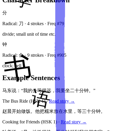
分
Radical:
刀
·
4
stroke
s
· Freq #
79
divide; small unit of time etc.
钟
Radical:
金
·
9
stroke
s
· Freq #
905
clock; bell
Example Sentences
马东说：“我的公司很远，我要坐二十分钟。”
The Bus Ride
(HSK
1
)
·
Read story →
赵晨开始做饭。他把糯米放在水里，等三十分钟。
Cooking for Friends
(HSK
1
)
·
Read story →