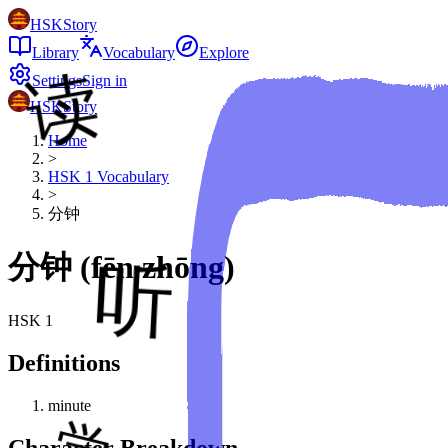
HSKStory
Library
Vocabulary
Explore
Settings
Sign in
HSKStory
Home
>
HSK
1
Vocabulary
>
分钟
分钟
(
fēn zhōng
)
HSK
1
Definitions
minute
Character Breakdown