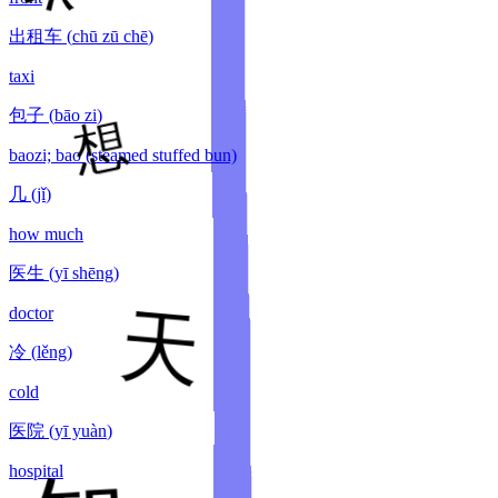
出租车
(
chū zū chē
)
taxi
包子
(
bāo zi
)
baozi; bao (steamed stuffed bun)
几
(
jǐ
)
how much
医生
(
yī shēng
)
doctor
冷
(
lěng
)
cold
医院
(
yī yuàn
)
hospital