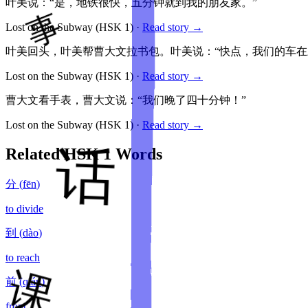
叶美说：“是，地铁很快，五分钟就到我的朋友家。”
Lost on the Subway
(HSK
1
)
·
Read story →
叶美回头，叶美帮曹大文拉书包。叶美说：“快点，我们的车在
Lost on the Subway
(HSK
1
)
·
Read story →
曹大文看手表，曹大文说：“我们晚了四十分钟！”
Lost on the Subway
(HSK
1
)
·
Read story →
Related HSK
1
Words
分
(
fēn
)
to divide
到
(
dào
)
to reach
前
(
qián
)
front