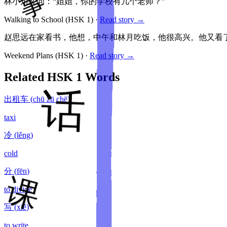
林小川又问：“姐姐，你的学校有几个老师？”
Walking to School
(HSK
1
)
·
Read story →
赵思远在家看书，他想，中午和林月吃饭，他很高兴。他又看
Weekend Plans
(HSK
1
)
·
Read story →
Related HSK
1
Words
出租车
(
chū zū chē
)
taxi
冷
(
lěng
)
cold
分
(
fēn
)
to divide
写
(
xiě
)
to write