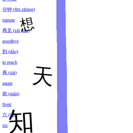
分钟
(
fēn zhōng
)
minute
再见
(
zài jiàn
)
goodbye
到
(
dào
)
to reach
再
(
zài
)
again
前
(
qián
)
front
六
(
liù
)
six