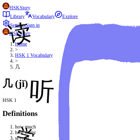
HSKStory
Library
Vocabulary
Explore
Settings
Sign in
HSKStory
Home
>
HSK
1
Vocabulary
>
几
几
(
jǐ
)
HSK
1
Definitions
how much
how many
several