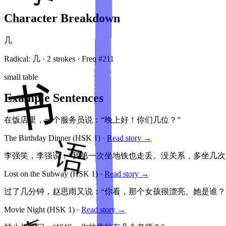
Character Breakdown
几
Radical:
几
·
2
stroke
s
· Freq #
211
small table
Example Sentences
在饭店里，一个服务员说：“晚上好！你们几位？”
The Birthday Dinner
(HSK
1
)
·
Read story →
李强笑，李强说：“我第一次坐地铁也走丢。没关系，多坐几次
Lost on the Subway
(HSK
1
)
·
Read story →
过了几分钟，赵思雨又说：“你看，那个女孩很漂亮。她是谁？
Movie Night
(HSK
1
)
·
Read story →