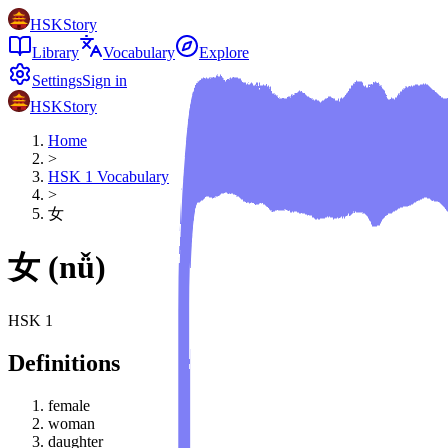
HSKStory
Library
Vocabulary
Explore
Settings
Sign in
HSKStory
Home
>
HSK
1
Vocabulary
>
女
女
(
nǚ
)
HSK
1
Definitions
female
woman
daughter