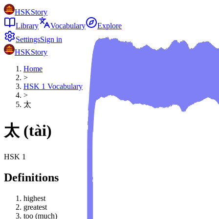
HSKStory
Library
Vocabulary
Explore
Settings
Sign in
HSKStory
Home
>
HSK
1
Vocabulary
>
太
太
(
tài
)
HSK
1
Definitions
highest
greatest
too (much)