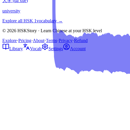
大学
(
dà xué
)
university
Explore all HSK
1
vocabulary →
© 2026 HSKStory · Learn Chinese at your HSK level
Explore
·
Pricing
·
About
·
Terms
·
Privacy
·
Refund
Library
Vocab
Settings
Account