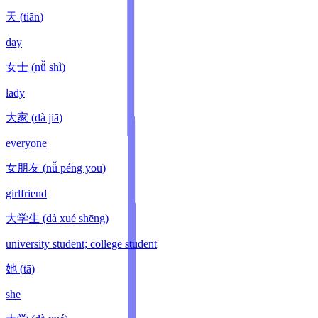
天
(
tiān
)
day
女士
(
nǚ shì
)
lady
大家
(
dà jiā
)
everyone
女朋友
(
nǚ péng you
)
girlfriend
大学生
(
dà xué shēng
)
university student; college student
她
(
tā
)
she