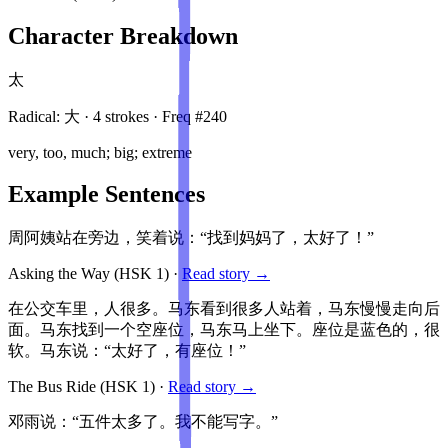
Character Breakdown
太
Radical:
大
·
4
stroke
s
· Freq #
240
very, too, much; big; extreme
Example Sentences
周阿姨站在旁边，笑着说：“找到妈妈了，太好了！”
Asking the Way
(HSK
1
)
·
Read story →
在公交车里，人很多。马东看到很多人站着，马东慢慢走向后
面。马东找到一个空座位，马东马上坐下。座位是蓝色的，很
软。马东说：“太好了，有座位！”
The Bus Ride
(HSK
1
)
·
Read story →
邓雨说：“五件太多了。我不能写字。”