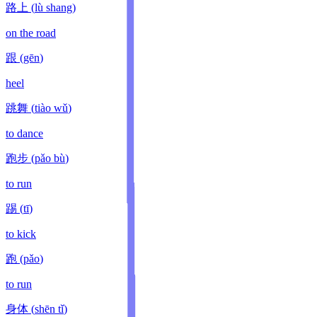
路上
(
lù shang
)
on the road
跟
(
gēn
)
heel
跳舞
(
tiào wǔ
)
to dance
跑步
(
pǎo bù
)
to run
踢
(
tī
)
to kick
跑
(
pǎo
)
to run
身体
(
shēn tǐ
)