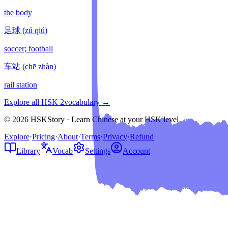
the body
足球
(
zú qiú
)
soccer; football
车站
(
chē zhàn
)
rail station
Explore all HSK
2
vocabulary →
© 2026 HSKStory · Learn Chinese at your HSK level
Explore
·
Pricing
·
About
·
Terms
·
Privacy
·
Refund
Library
Vocab
Settings
Account