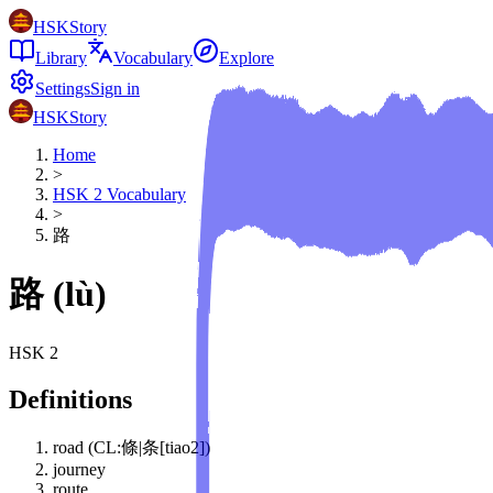
HSKStory
Library
Vocabulary
Explore
Settings
Sign in
HSKStory
Home
>
HSK
2
Vocabulary
>
路
路
(
lù
)
HSK
2
Definitions
road (CL:條|条[tiao2])
journey
route