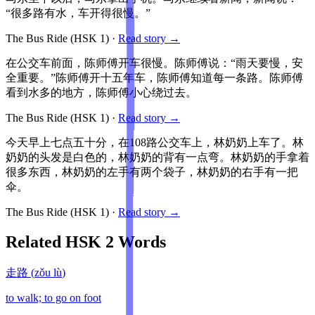
“很多路有水，车开得很慢。”
The Bus Ride
(HSK
1
)
·
Read story →
在公交车前面，陈师傅开车很慢。陈师傅说：“雨天要慢，安
全重要。”陈师傅开十五年车，陈师傅知道每一条路。陈师傅
看到水多的地方，陈师傅小心绕过去。
The Bus Ride
(HSK
1
)
·
Read story →
今天早上七点五十分，在108路公交车上，林奶奶上车了。林
奶奶的头发是白色的，林奶奶的背有一点弯。林奶奶的手拿着
很多东西，林奶奶的左手有两个袋子，林奶奶的右手有一把
伞。
The Bus Ride
(HSK
1
)
·
Read story →
Related HSK
2
Words
走路
(
zǒu lù
)
to walk; to go on foot