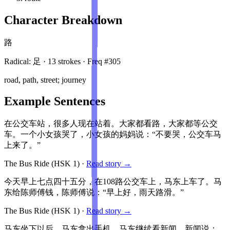
Character Breakdown
路
Radical:
足
·
13
stroke
s
· Freq #
305
road, path, street; journey
Example Sentences
在公交车站，很多人现在站着。大家都看路，大家都等公交
车。一个小女孩哭了，小女孩的妈妈说：“不要哭，公交车马
上来了。”
The Bus Ride
(HSK
1
)
·
Read story →
今天早上七点四十五分，在108路公交车上，马东上车了。马
东给陈师傅钱，陈师傅说：“早上好，雨天路滑。”
The Bus Ride
(HSK
1
)
·
Read story →
马东坐下以后，马东拿出手机。马东继续看新闻，新闻说：