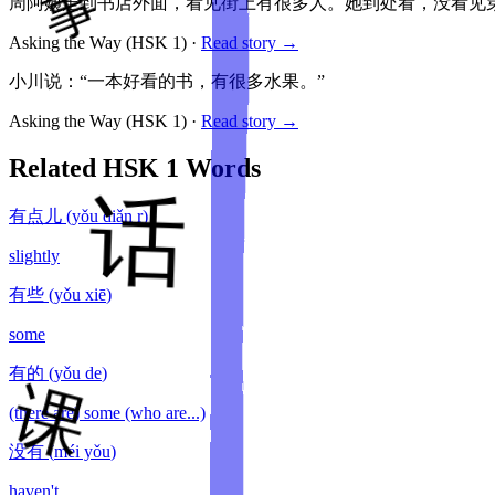
周阿姨走到书店外面，看见街上有很多人。她到处看，没看见
Asking the Way
(HSK
1
)
·
Read story →
小川说：“一本好看的书，有很多水果。”
Asking the Way
(HSK
1
)
·
Read story →
Related HSK
1
Words
有点儿
(
yǒu diǎn r
)
slightly
有些
(
yǒu xiē
)
some
有的
(
yǒu de
)
(there are) some (who are...)
没有
(
méi yǒu
)
haven't