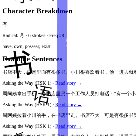
Character Breakdown
有
Radical:
月
·
6
stroke
s
· Freq #
8
have, own, possess; exist
Example Sentences
书店不大，可是里面有很多书。小川很喜欢看书，他一进去就
Asking the Way
(HSK
1
)
·
Read story →
周阿姨拿出手机，给书店里另一个工作人员打电话：“有一个小
Asking the Way
(HSK
1
)
·
Read story →
周阿姨拉着小川的手，在书店里走。书店不大，可是有很多书
Asking the Way
(HSK
1
)
·
Read story →