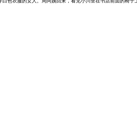
穿白色衣服的女人。周阿姨回来，看见小川坐在书店前面的椅子