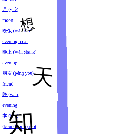
月
(
yuè
)
moon
晚饭
(
wǎn fàn
)
evening meal
晚上
(
wǎn shang
)
evening
朋友
(
péng you
)
friend
晚
(
wǎn
)
evening
本
(
běn
)
(bound form) root