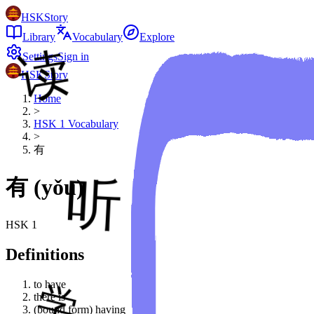
HSKStory
Library
Vocabulary
Explore
Settings
Sign in
HSKStory
Home
>
HSK
1
Vocabulary
>
有
有
(
yǒu
)
HSK
1
Definitions
to have
there is
(bound form) having