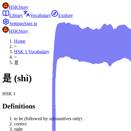
HSKStory
Library
Vocabulary
Explore
Settings
Sign in
HSKStory
Home
>
HSK
1
Vocabulary
>
是
是
(
shì
)
HSK
1
Definitions
to be (followed by substantives only)
correct
right