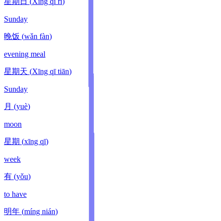
星期日
(
Xīng qī rì
)
Sunday
晚饭
(
wǎn fàn
)
evening meal
星期天
(
Xīng qī tiān
)
Sunday
月
(
yuè
)
moon
星期
(
xīng qī
)
week
有
(
yǒu
)
to have
明年
(
míng nián
)