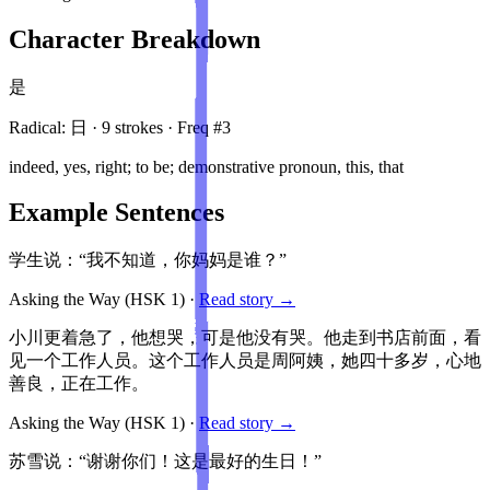
Character Breakdown
是
Radical:
日
·
9
stroke
s
· Freq #
3
indeed, yes, right; to be; demonstrative pronoun, this, that
Example Sentences
学生说：“我不知道，你妈妈是谁？”
Asking the Way
(HSK
1
)
·
Read story →
小川更着急了，他想哭，可是他没有哭。他走到书店前面，看
见一个工作人员。这个工作人员是周阿姨，她四十多岁，心地
善良，正在工作。
Asking the Way
(HSK
1
)
·
Read story →
苏雪说：“谢谢你们！这是最好的生日！”