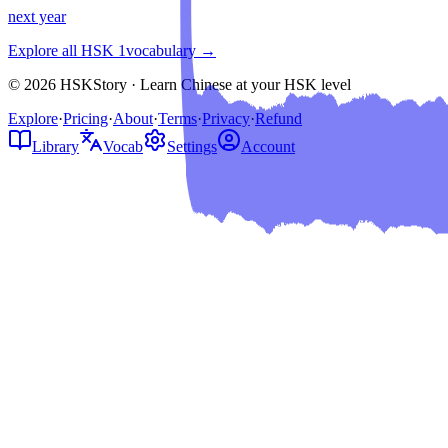
next year
Explore all HSK
1
vocabulary →
© 2026 HSKStory · Learn Chinese at your HSK level
Explore
·
Pricing
·
About
·
Terms
·
Privacy
·
Refund
Library
Vocab
Settings
Account