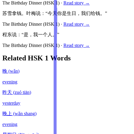
The Birthday Dinner
(HSK
1
)
·
Read story →
苏雪拿钱。叶梅说：“今天你是生日，我们给钱。”
The Birthday Dinner
(HSK
1
)
·
Read story →
程东说：“是，我一个人。”
The Birthday Dinner
(HSK
1
)
·
Read story →
Related HSK
1
Words
晚
(
wǎn
)
evening
昨天
(
zuó tiān
)
yesterday
晚上
(
wǎn shang
)
evening