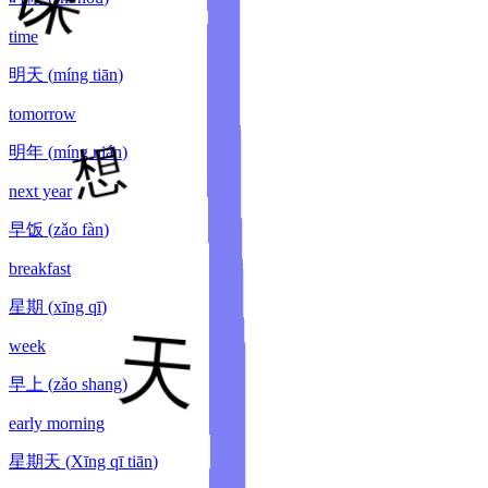
time
明天
(
míng tiān
)
tomorrow
明年
(
míng nián
)
next year
早饭
(
zǎo fàn
)
breakfast
星期
(
xīng qī
)
week
早上
(
zǎo shang
)
early morning
星期天
(
Xīng qī tiān
)