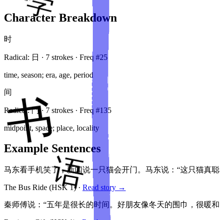
Character Breakdown
时
Radical:
日
·
7
stroke
s
· Freq #
25
time, season; era, age, period
间
Radical:
門
·
7
stroke
s
· Freq #
135
midpoint, space; place, locality
Example Sentences
马东看手机笑了，新闻说一只猫会开门。马东说：“这只猫真
The Bus Ride
(HSK
1
)
·
Read story →
秦师傅说：“五年是很长的时间。好朋友像冬天的围巾，很暖和