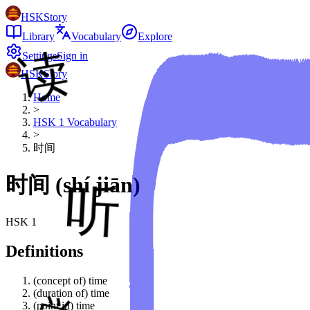
HSKStory
Library
Vocabulary
Explore
Settings
Sign in
HSKStory
Home
>
HSK
1
Vocabulary
>
时间
时间
(
shí jiān
)
HSK
1
Definitions
(concept of) time
(duration of) time
(point in) time