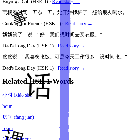
Buying a Gift
(HSK
1
)
·
Read story →
雨桐看时间，五点十五。她开始找杯子，想给朋友喝水。
Cooking for Friends
(HSK
1
)
·
Read story →
妈妈笑了，说：“好，我们找时间去买衣服。”
Dad's Long Day
(HSK
1
)
·
Read story →
爸爸说：“我喜欢吃饭。可是今天工作很多，没时间吃。”
Dad's Long Day
(HSK
1
)
·
Read story →
Related HSK
1
Words
小时
(
xiǎo shí
)
hour
房间
(
fáng jiān
)
room
时候
(
shí hou
)