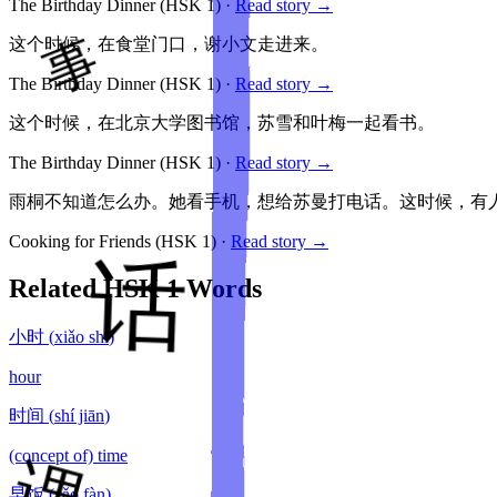
The Birthday Dinner
(HSK
1
)
·
Read story →
这个时候，在食堂门口，谢小文走进来。
The Birthday Dinner
(HSK
1
)
·
Read story →
这个时候，在北京大学图书馆，苏雪和叶梅一起看书。
The Birthday Dinner
(HSK
1
)
·
Read story →
雨桐不知道怎么办。她看手机，想给苏曼打电话。这时候，有
Cooking for Friends
(HSK
1
)
·
Read story →
Related HSK
1
Words
小时
(
xiǎo shí
)
hour
时间
(
shí jiān
)
(concept of) time
早饭
(
zǎo fàn
)