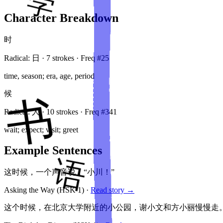
Character Breakdown
时
Radical:
日
·
7
stroke
s
· Freq #
25
time, season; era, age, period
候
Radical:
人
·
10
stroke
s
· Freq #
341
wait; expect; visit; greet
Example Sentences
这时候，一个声音说：“小川！”
Asking the Way
(HSK
1
)
·
Read story →
这个时候，在北京大学附近的小公园，谢小文和方小丽慢慢走