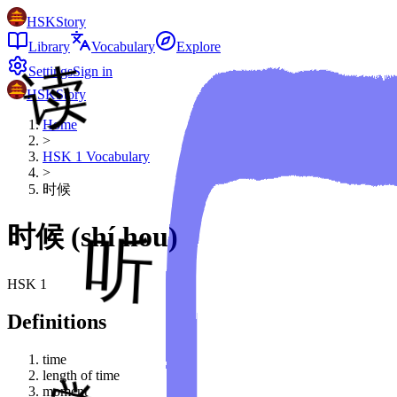
HSKStory
Library
Vocabulary
Explore
Settings
Sign in
HSKStory
Home
>
HSK
1
Vocabulary
>
时候
时候
(
shí hou
)
HSK
1
Definitions
time
length of time
moment