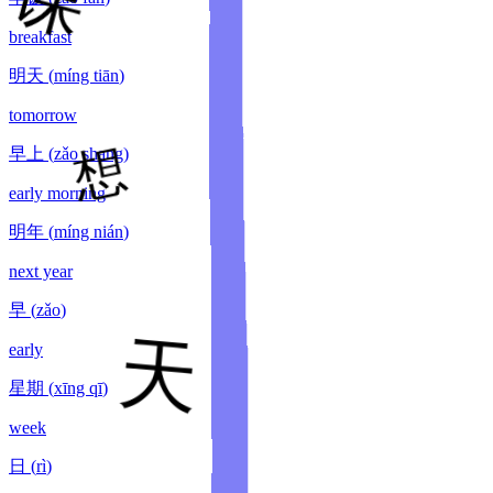
breakfast
明天
(
míng tiān
)
tomorrow
早上
(
zǎo shang
)
early morning
明年
(
míng nián
)
next year
早
(
zǎo
)
early
星期
(
xīng qī
)
week
日
(
rì
)