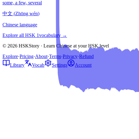
some, a few, several
中文
(
Zhōng wén
)
Chinese language
Explore all HSK
1
vocabulary →
© 2026 HSKStory · Learn Chinese at your HSK level
Explore
·
Pricing
·
About
·
Terms
·
Privacy
·
Refund
Library
Vocab
Settings
Account