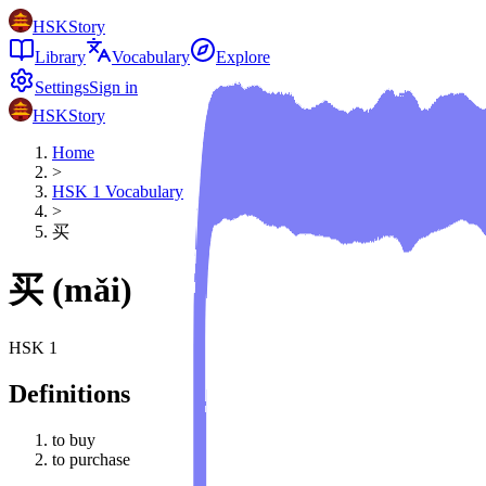
HSKStory
Library
Vocabulary
Explore
Settings
Sign in
HSKStory
Home
>
HSK
1
Vocabulary
>
买
买
(
mǎi
)
HSK
1
Definitions
to buy
to purchase