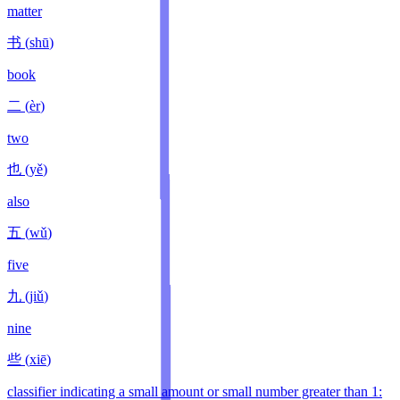
matter
书
(
shū
)
book
二
(
èr
)
two
也
(
yě
)
also
五
(
wǔ
)
five
九
(
jiǔ
)
nine
些
(
xiē
)
classifier indicating a small amount or small number greater than 1: