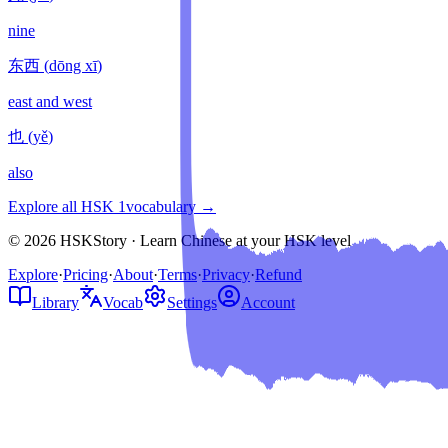
nine
东西
(
dōng xī
)
east and west
也
(
yě
)
also
Explore all HSK
1
vocabulary →
© 2026 HSKStory · Learn Chinese at your HSK level
Explore
·
Pricing
·
About
·
Terms
·
Privacy
·
Refund
Library
Vocab
Settings
Account