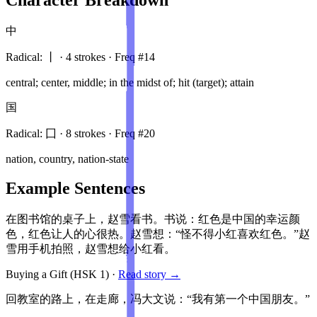
中
Radical:
丨
·
4
stroke
s
· Freq #
14
central; center, middle; in the midst of; hit (target); attain
国
Radical:
囗
·
8
stroke
s
· Freq #
20
nation, country, nation-state
Example Sentences
在图书馆的桌子上，赵雪看书。书说：红色是中国的幸运颜
色，红色让人的心很热。赵雪想：“怪不得小红喜欢红色。”赵
雪用手机拍照，赵雪想给小红看。
Buying a Gift
(HSK
1
)
·
Read story →
回教室的路上，在走廊，冯大文说：“我有第一个中国朋友。”