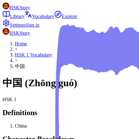
HSKStory
Library
Vocabulary
Explore
Settings
Sign in
HSKStory
Home
>
HSK
1
Vocabulary
>
中国
中国
(
Zhōng guó
)
HSK
1
Definitions
China
Character Breakdown