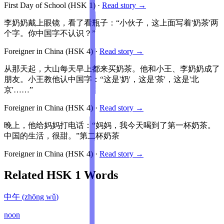
First Day of School
(HSK
1
)
·
Read story →
李奶奶戴上眼镜，看了看瓶子：“小伙子，这上面写着'奶茶'两
个字。你中国字不认识？”
Foreigner in China
(HSK
4
)
·
Read story →
从那天起，大山每天早上都来买奶茶。他和小王、李奶奶成了
朋友。小王教他认中国字：“这是'奶'，这是'茶'，这是'北
京'……”
Foreigner in China
(HSK
4
)
·
Read story →
晚上，他给妈妈打电话：“妈妈，我今天喝到了第一杯奶茶。
中国的生活，很甜。”第二杯奶茶
Foreigner in China
(HSK
4
)
·
Read story →
Related HSK
1
Words
中午
(
zhōng wǔ
)
noon