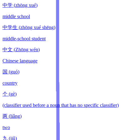
中学
(
zhōng xué
)
middle school
中学生
(
zhōng xué shēng
)
middle-school student
中文
(
Zhōng wén
)
Chinese language
国
(
guó
)
country
个
(
gè
)
(classifier used before a noun that has no specific classifier)
两
(
liǎng
)
two
九
(
jiǔ
)