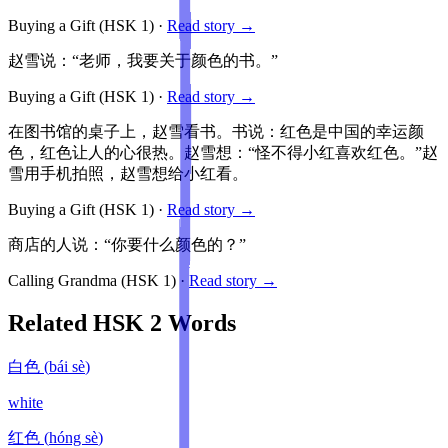
Buying a Gift
(HSK
1
)
·
Read story →
赵雪说：“老师，我要关于颜色的书。”
Buying a Gift
(HSK
1
)
·
Read story →
在图书馆的桌子上，赵雪看书。书说：红色是中国的幸运颜
色，红色让人的心很热。赵雪想：“怪不得小红喜欢红色。”赵
雪用手机拍照，赵雪想给小红看。
Buying a Gift
(HSK
1
)
·
Read story →
商店的人说：“你要什么颜色的？”
Calling Grandma
(HSK
1
)
·
Read story →
Related HSK
2
Words
白色
(
bái sè
)
white
红色
(
hóng sè
)