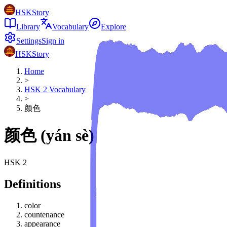
HSKStory
Library
Vocabulary
Explore
Settings
Sign in
HSKStory
Home
>
HSK
2
Vocabulary
>
颜色
颜色
(
yán sè
)
HSK
2
Definitions
color
countenance
appearance