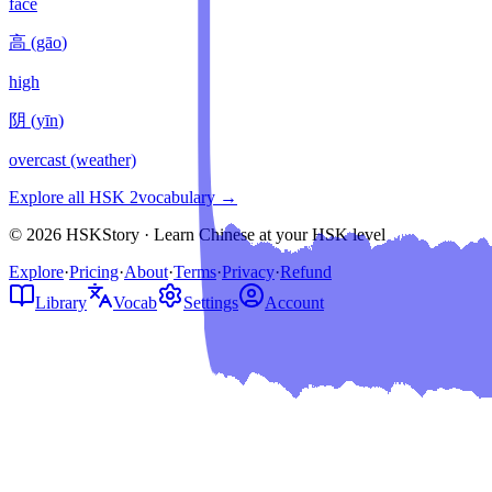
face
高
(
gāo
)
high
阴
(
yīn
)
overcast (weather)
Explore all HSK
2
vocabulary →
© 2026 HSKStory · Learn Chinese at your HSK level
Explore
·
Pricing
·
About
·
Terms
·
Privacy
·
Refund
Library
Vocab
Settings
Account