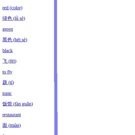
red (color)
绿色
(
lǜ sè
)
green
黑色
(
hēi sè
)
black
飞
(
fēi
)
to fly
题
(
tí
)
topic
饭馆
(
fàn guǎn
)
restaurant
面
(
miàn
)