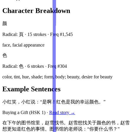
Character Breakdown
颜
Radical:
頁
·
15
stroke
s
· Freq #
1,545
face, facial appearance
色
Radical:
色
·
6
stroke
s
· Freq #
304
color, tint, hue, shade; form, body; beauty, desire for beauty
Example Sentences
小红笑，小红说：“是啊！红色是我的幸运颜色。”
Buying a Gift
(HSK
1
)
·
Read story →
在下午的图书馆里，赵雪找书。赵雪想找关于颜色的书，赵雪
想更知道红色的事情。图书馆的老师说：“你要什么书？”