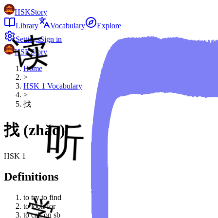
HSKStory
Library
Vocabulary
Explore
Settings
Sign in
HSKStory
Home
>
HSK
1
Vocabulary
>
找
找
(
zhǎo
)
HSK
1
Definitions
to try to find
to look for
to call on sb