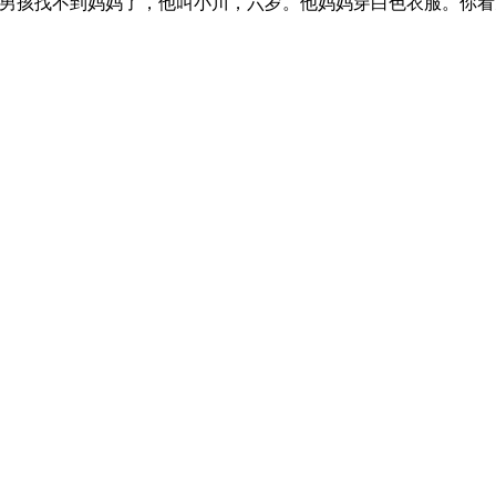
男孩找不到妈妈了，他叫小川，六岁。他妈妈穿白色衣服。你看