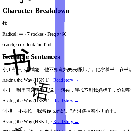
Character Breakdown
找
Radical:
手
·
7
stroke
s
· Freq #
466
search, seek, look for; find
Example Sentences
小川有一点儿着急，他不知道妈妈去哪儿了。他拿着书，在书店
Asking the Way
(HSK
1
)
·
Read story →
小川走到周阿姨旁边，说：“阿姨，我找不到我妈妈了，你能帮
Asking the Way
(HSK
1
)
·
Read story →
“小川，不要怕，我帮你找妈妈。”周阿姨拉着小川的手。
Asking the Way
(HSK
1
)
·
Read story →