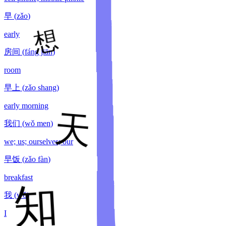
早
(
zǎo
)
early
房间
(
fáng jiān
)
room
早上
(
zǎo shang
)
early morning
我们
(
wǒ men
)
we; us; ourselves; our
早饭
(
zǎo fàn
)
breakfast
我
(
wǒ
)
I