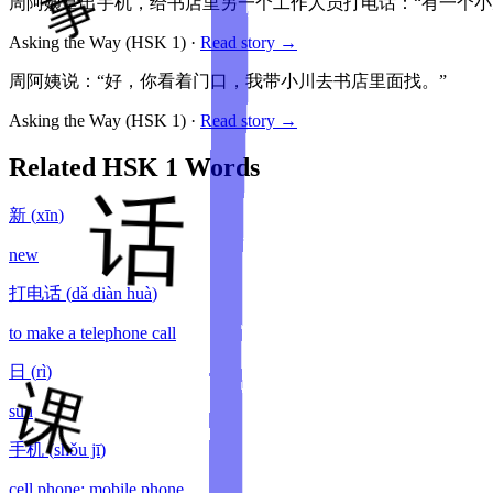
周阿姨拿出手机，给书店里另一个工作人员打电话：“有一个小
Asking the Way
(HSK
1
)
·
Read story →
周阿姨说：“好，你看着门口，我带小川去书店里面找。”
Asking the Way
(HSK
1
)
·
Read story →
Related HSK
1
Words
新
(
xīn
)
new
打电话
(
dǎ diàn huà
)
to make a telephone call
日
(
rì
)
sun
手机
(
shǒu jī
)
cell phone; mobile phone