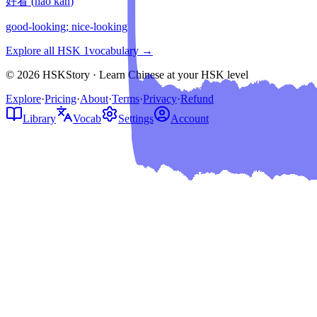
好看
(
hǎo kàn
)
good-looking; nice-looking
Explore all HSK
1
vocabulary →
© 2026 HSKStory · Learn Chinese at your HSK level
Explore
·
Pricing
·
About
·
Terms
·
Privacy
·
Refund
Library
Vocab
Settings
Account