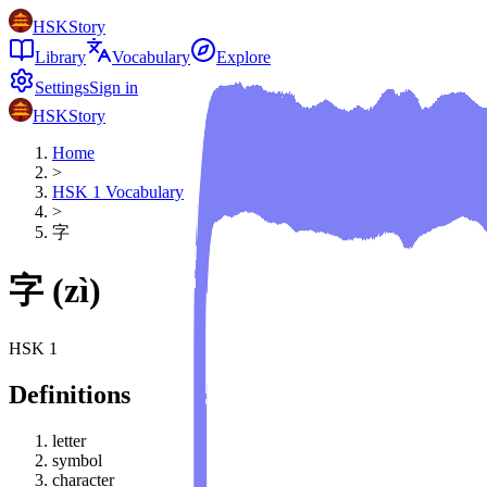
HSKStory
Library
Vocabulary
Explore
Settings
Sign in
HSKStory
Home
>
HSK
1
Vocabulary
>
字
字
(
zì
)
HSK
1
Definitions
letter
symbol
character