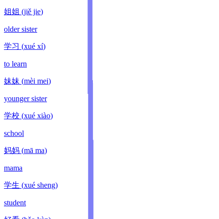
姐姐
(
jiě jie
)
older sister
学习
(
xué xí
)
to learn
妹妹
(
mèi mei
)
younger sister
学校
(
xué xiào
)
school
妈妈
(
mā ma
)
mama
学生
(
xué sheng
)
student