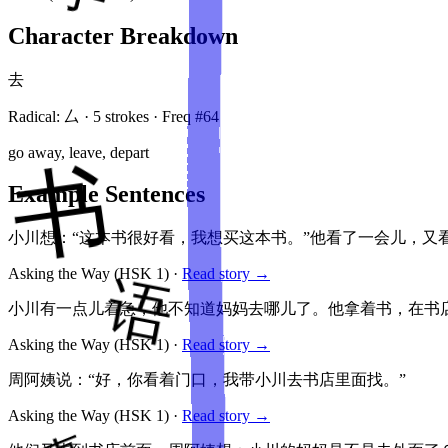
Character Breakdown
去
Radical:
厶
·
5
stroke
s
· Freq #
64
go away, leave, depart
Example Sentences
小川想：“这本书很好看，我想买这本书。”他看了一会儿，
Asking the Way
(HSK
1
)
·
Read story →
小川有一点儿着急，他不知道妈妈去哪儿了。他拿着书，在书店
Asking the Way
(HSK
1
)
·
Read story →
周阿姨说：“好，你看着门口，我带小川去书店里面找。”
Asking the Way
(HSK
1
)
·
Read story →