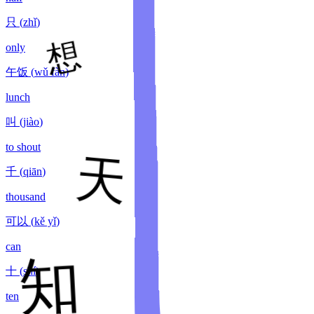
只
(
zhǐ
)
only
午饭
(
wǔ fàn
)
lunch
叫
(
jiào
)
to shout
千
(
qiān
)
thousand
可以
(
kě yǐ
)
can
十
(
shí
)
ten