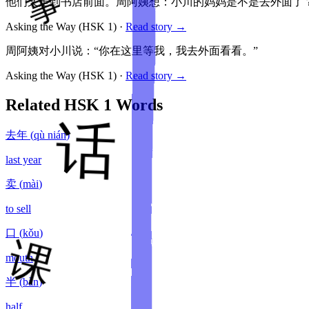
他们又走到书店前面。周阿姨想：小川的妈妈是不是去外面了
Asking the Way
(HSK
1
)
·
Read story →
周阿姨对小川说：“你在这里等我，我去外面看看。”
Asking the Way
(HSK
1
)
·
Read story →
Related HSK
1
Words
去年
(
qù nián
)
last year
卖
(
mài
)
to sell
口
(
kǒu
)
mouth
半
(
bàn
)
half