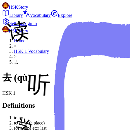
HSKStory
Library
Vocabulary
Explore
Settings
Sign in
HSKStory
Home
>
HSK
1
Vocabulary
>
去
去
(
qù
)
HSK
1
Definitions
to go
to go to (a place)
(of a time etc) last