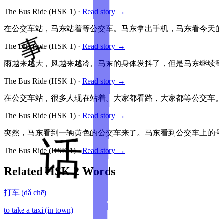
The Bus Ride
(HSK
1
)
·
Read story →
在公交车站，马东站着等公交车。马东拿出手机，马东看今天的
The Bus Ride
(HSK
1
)
·
Read story →
雨越来越大，风越来越冷。马东的身体发抖了，但是马东继续
The Bus Ride
(HSK
1
)
·
Read story →
在公交车站，很多人现在站着。大家都看路，大家都等公交车。
The Bus Ride
(HSK
1
)
·
Read story →
突然，马东看到一辆黄色的公交车来了。马东看到公交车上的号码
The Bus Ride
(HSK
1
)
·
Read story →
Related HSK
2
Words
打车
(
dǎ chē
)
to take a taxi (in town)