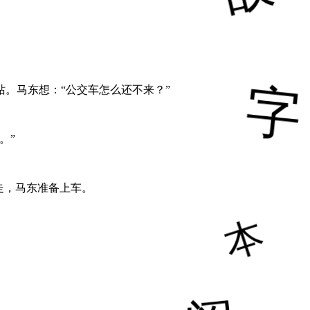
。马东想：“公交车怎么还不来？”
。”
走，马东准备上车。