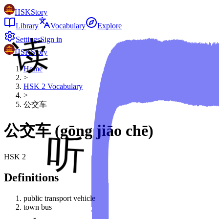
HSKStory
Library
Vocabulary
Explore
Settings
Sign in
HSKStory
Home
>
HSK
2
Vocabulary
>
公交车
公交车
(
gōng jiāo chē
)
HSK
2
Definitions
public transport vehicle
town bus