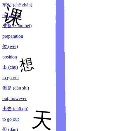
车站
(
chē zhàn
)
rail station
准备
(
zhǔn bèi
)
preparation
位
(
wèi
)
position
出
(
chū
)
to go out
但是
(
dàn shì
)
but; however
出去
(
chū qù
)
to go out
但
(
dàn
)