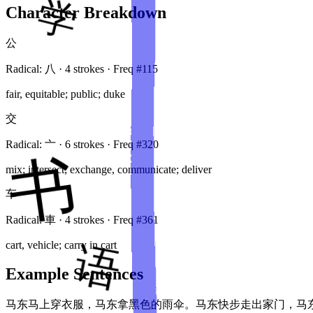
Character Breakdown
公
Radical:
八
·
4
stroke
s
· Freq #
115
fair, equitable; public; duke
交
Radical:
亠
·
6
stroke
s
· Freq #
320
mix; intersect; exchange, communicate; deliver
车
Radical:
車
·
4
stroke
s
· Freq #
361
cart, vehicle; carry in cart
Example Sentences
马东马上穿衣服，马东拿黑色的雨伞。马东快步走出家门，马