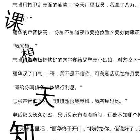
志
强
用
指
甲
刮
桌
面
的
油
渍
：“
今
天
厂
里
裁
员
，
我
拿
了
八
万
。
“
五
万
！”
丽
华
的
声
音
拔
高
，“
你
知
不
知
道
夜
市
要
抢
位
置
？
要
办
健
康
证
“
我
知
道
。”
志
强
望
着
老
板
把
烤
好
的
肉
串
递
给
隔
壁
桌
小
姑
娘
，
对
方
咬
下
丽
华
叹
了
口
气
：“
哥
，
我
不
是
不
信
你
。
可
美
容
店
现
在
每
月
要
“
哥
给
你
写
借
条
，
按
银
行
利
息
。”
志
强
声
音
低
下
去
，“
琪
琪
想
报
钢
琴
班
，
我
答
应
过
她
。”
电
话
那
头
长
久
沉
默
，
只
听
见
夜
市
渐
渐
喧
闹
。
远
处
不
知
哪
个
“
明
天
来
店
里
吧
，”
丽
华
终
于
开
口
，“
我
转
给
你
。
但
说
好
了
，