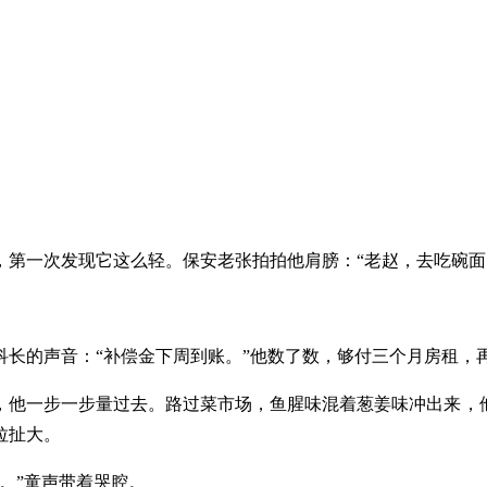
，
第
一
次
发
现
它
这
么
轻
。
保
安
老
张
拍
拍
他
肩
膀
：“
老
赵
，
去
吃
碗
面
科
长
的
声
音
：“
补
偿
金
下
周
到
账
。”
他
数
了
数
，
够
付
三
个
月
房
租
，
，
他
一
步
一
步
量
过
去
。
路
过
菜
市
场
，
鱼
腥
味
混
着
葱
姜
味
冲
出
来
，
拉
扯
大
。
。”
童
声
带
着
哭
腔
。