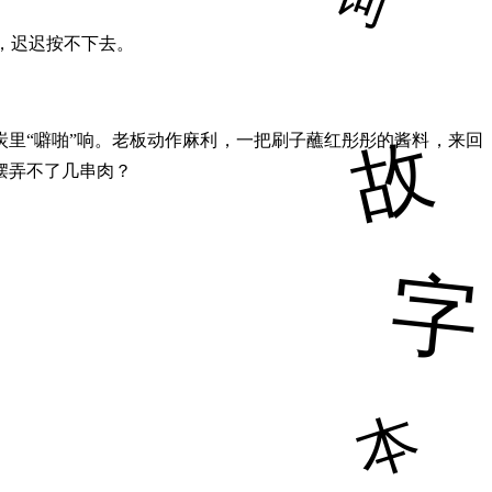
，
迟
迟
按
不
下
去
。
炭
里
“
噼
啪
”
响
。
老
板
动
作
麻
利
，
一
把
刷
子
蘸
红
彤
彤
的
酱
料
，
来
回
摆
弄
不
了
几
串
肉
？