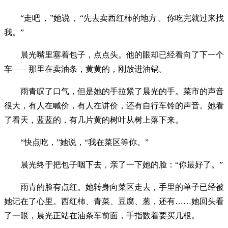
“
走
吧
，”
她
说
，“
先
去
卖
西
红
柿
的
地
方
。
你
吃
完
就
过
来
找
我
。”
晨
光
嘴
里
塞
着
包
子
，
点
点
头
。
他
的
眼
却
已
经
看
向
了
下
一
个
车
——
那
里
在
卖
油
条
，
黄
黄
的
，
刚
放
进
油
锅
。
雨
青
叹
了
口
气
，
但
是
她
的
手
拉
紧
了
晨
光
的
手
。
菜
市
的
声
音
很
大
，
有
人
在
喊
价
，
有
人
在
讲
价
，
还
有
自
行
车
铃
的
声
音
。
她
看
了
看
天
，
蓝
蓝
的
，
有
几
片
黄
的
树
叶
从
树
上
落
下
来
。
“
快
点
吃
，”
她
说
，“
我
在
菜
区
等
你
。”
晨
光
终
于
把
包
子
咽
下
去
，
亲
了
一
下
她
的
脸
：“
你
最
好
了
。”
雨
青
的
脸
有
点
红
。
她
转
身
向
菜
区
走
去
，
手
里
的
单
子
已
经
被
她
记
在
了
心
里
。
西
红
柿
、
青
菜
、
豆
腐
、
葱
，
还
有
……
她
回
头
看
了
一
眼
，
晨
光
正
站
在
油
条
车
前
面
，
手
指
数
着
要
买
几
根
。