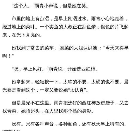
“
这
个
人
。”
雨
青
小
声
说
，
但
是
她
在
笑
。
市
里
的
地
上
有
点
湿
，
是
早
上
刚
洒
过
水
。
雨
青
小
心
地
走
着
，
绕
过
地
上
的
菜
叶
。
一
个
卖
鱼
的
大
叔
正
在
刮
鱼
鳞
，
银
色
的
片
飞
起
来
，
在
光
下
亮
亮
的
。
她
找
到
了
常
去
的
菜
车
。
卖
菜
的
大
姐
认
识
她
：“
今
天
来
得
早
啊
！”
“
嗯
，
早
上
风
好
。”
雨
青
说
，
开
始
选
西
红
柿
。
她
拿
起
来
，
轻
轻
按
一
下
，
太
软
的
不
要
，
太
硬
的
也
不
要
。
晨
光
要
是
看
到
这
个
，
一
定
又
要
说
她
“
太
认
真
”。
但
是
晨
光
不
在
这
里
。
雨
青
把
选
好
的
西
红
柿
放
进
袋
子
，
又
去
找
青
菜
。
她
抬
起
头
，
在
人
里
找
那
个
熟
的
身
影
。
没
有
。
只
有
各
种
声
音
，
各
种
颜
色
，
还
有
秋
天
早
上
特
有
的
、