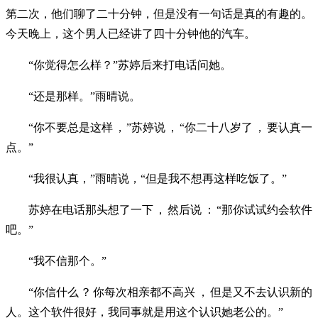
第
二
次
，
他
们
聊
了
二
十
分
钟
，
但
是
没
有
一
句
话
是
真
的
有
趣
的
。
今
天
晚
上
，
这
个
男
人
已
经
讲
了
四
十
分
钟
他
的
汽
车
。
“
你
觉
得
怎
么
样
？”
苏
婷
后
来
打
电
话
问
她
。
“
还
是
那
样
。”
雨
晴
说
。
“
你
不
要
总
是
这
样
，”
苏
婷
说
，“
你
二
十
八
岁
了
，
要
认
真
一
点
。”
“
我
很
认
真
，”
雨
晴
说
，“
但
是
我
不
想
再
这
样
吃
饭
了
。”
苏
婷
在
电
话
那
头
想
了
一
下
，
然
后
说
：“
那
你
试
试
约
会
软
件
吧
。”
“
我
不
信
那
个
。”
“
你
信
什
么
？
你
每
次
相
亲
都
不
高
兴
，
但
是
又
不
去
认
识
新
的
人
。
这
个
软
件
很
好
，
我
同
事
就
是
用
这
个
认
识
她
老
公
的
。”