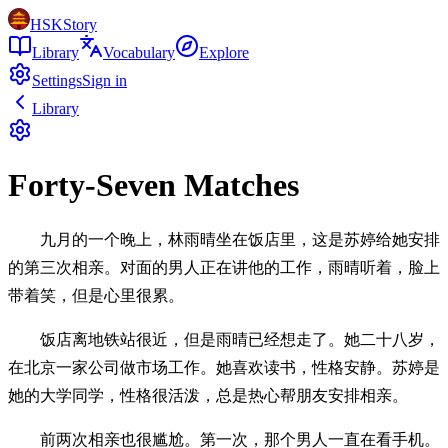
HSKStory
Library
Vocabulary
Explore
Settings
Sign in
Library
Forty-Seven Matches
九
月
的
一
个
晚
上
，
林
雨
晴
坐
在
饭
店
里
，
这
是
苏
婷
给
她
安
排
的
第
三
次
相
亲
。
对
面
的
男
人
正
在
讲
他
的
工
作
，
雨
晴
听
着
，
脸
上
带
着
笑
，
但
是
心
里
很
累
。
饭
店
离
地
铁
站
很
近
，
但
是
雨
晴
已
经
想
走
了
。
她
二
十
八
岁
，
在
北
京
一
家
公
司
做
市
场
工
作
。
她
喜
欢
读
书
，
性
格
安
静
。
苏
婷
是
她
的
大
学
同
学
，
性
格
很
活
泼
，
总
是
热
心
帮
朋
友
安
排
相
亲
。
前
两
次
相
亲
也
很
尴
尬
。
第
一
次
，
那
个
男
人
一
直
在
看
手
机
。