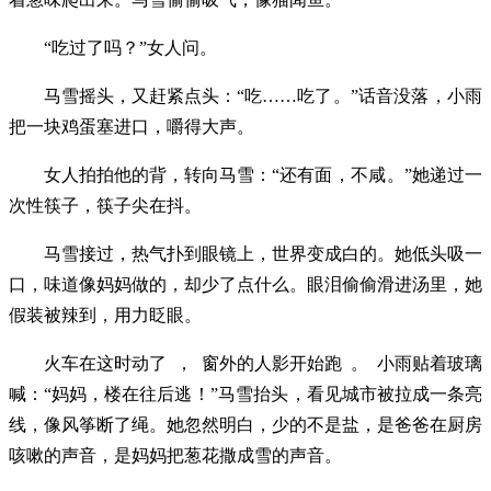
“
吃
过
了
吗
？”
女
人
问
。
马
雪
摇
头
，
又
赶
紧
点
头
：“
吃
……
吃
了
。”
话
音
没
落
，
小
雨
把
一
块
鸡
蛋
塞
进
口
，
嚼
得
大
声
。
女
人
拍
拍
他
的
背
，
转
向
马
雪
：“
还
有
面
，
不
咸
。”
她
递
过
一
次
性
筷
子
，
筷
子
尖
在
抖
。
马
雪
接
过
，
热
气
扑
到
眼
镜
上
，
世
界
变
成
白
的
。
她
低
头
吸
一
口
，
味
道
像
妈
妈
做
的
，
却
少
了
点
什
么
。
眼
泪
偷
偷
滑
进
汤
里
，
她
假
装
被
辣
到
，
用
力
眨
眼
。
火
车
在
这
时
动
了
，
窗
外
的
人
影
开
始
跑
。
小
雨
贴
着
玻
璃
喊
：“
妈
妈
，
楼
在
往
后
逃
！”
马
雪
抬
头
，
看
见
城
市
被
拉
成
一
条
亮
线
，
像
风
筝
断
了
绳
。
她
忽
然
明
白
，
少
的
不
是
盐
，
是
爸
爸
在
厨
房
咳
嗽
的
声
音
，
是
妈
妈
把
葱
花
撒
成
雪
的
声
音
。