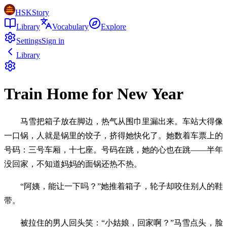
HSKStory
Library
Vocabulary
Explore
Settings
Sign in
Library
Train Home for New Year
马
雪
把
箱
子
放
在
脚
边
，
热
气
从
围
巾
里
漏
出
来
。
车
站
大
得
像
一
口
锅
，
人
就
是
锅
里
的
饺
子
，
挤
得
她
快
化
了
。
她
数
着
车
票
上
的
号
码
：
三
号
车
厢
，
十
七
座
。
号
码
在
跳
，
她
的
心
也
在
跳
——
半
年
没
回
家
，
不
知
道
妈
妈
的
面
锅
还
热
不
热
。
“
阿
姨
，
能
让
一
下
吗
？”
她
推
着
箱
子
，
轮
子
却
咬
住
别
人
的
鞋
带
。
被
拉
住
的
男
人
回
头
笑
：“
小
姑
娘
，
回
家
啊
？”
马
雪
点
头
，
脸